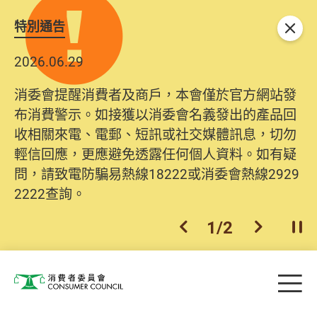
特別通告
關閉
2026.06.29
消委會提醒消費者及商戶，本會僅於官方網站發
布消費警示。如接獲以消委會名義發出的產品回
收相關來電、電郵、短訊或社交媒體訊息，切勿
輕信回應，更應避免透露任何個人資料。如有疑
問，請致電防騙易熱線18222或消委會熱線2929
2222查詢。
1
/
2
上一個
下一個
開
Skip to main content
目
消費者委員會