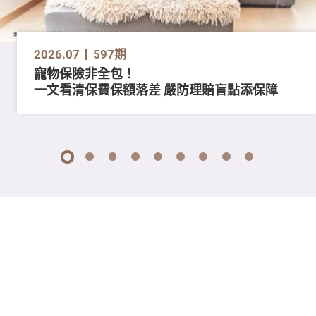
2026.07
597期
寵物保險非全包！
一文看清保費保額落差 嚴防理賠盲點添保障
1
2
3
4
5
6
7
8
9