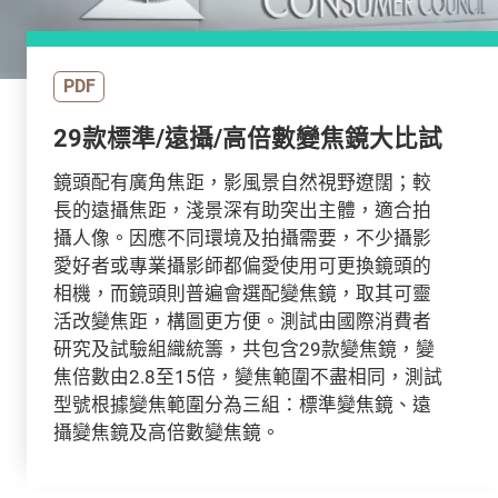
PDF
29款標準/遠攝/高倍數變焦鏡大比試
鏡頭配有廣角焦距，影風景自然視野遼闊；較
長的遠攝焦距，淺景深有助突出主體，適合拍
攝人像。因應不同環境及拍攝需要，不少攝影
愛好者或專業攝影師都偏愛使用可更換鏡頭的
相機，而鏡頭則普遍會選配變焦鏡，取其可靈
活改變焦距，構圖更方便。測試由國際消費者
研究及試驗組織統籌，共包含29款變焦鏡，變
焦倍數由2.8至15倍，變焦範圍不盡相同，測試
型號根據變焦範圍分為三組：標準變焦鏡、遠
攝變焦鏡及高倍數變焦鏡。