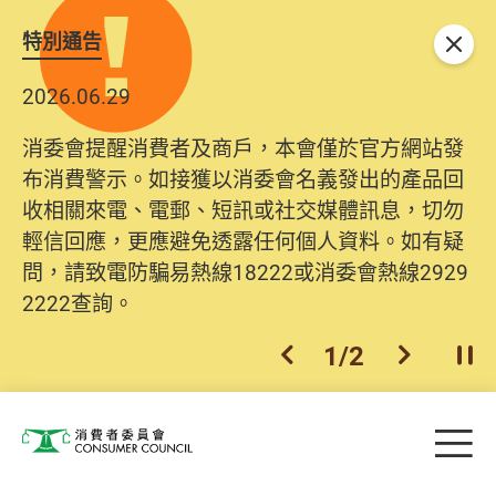
特別通告
關閉
2026.06.29
消委會提醒消費者及商戶，本會僅於官方網站發
布消費警示。如接獲以消委會名義發出的產品回
收相關來電、電郵、短訊或社交媒體訊息，切勿
輕信回應，更應避免透露任何個人資料。如有疑
問，請致電防騙易熱線18222或消委會熱線2929
2222查詢。
1
/
2
上一個
下一個
開
Skip to main content
目
消費者委員會