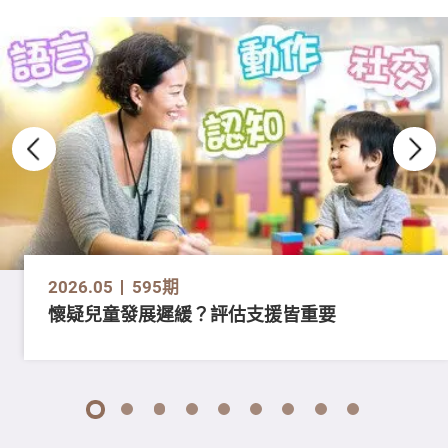
2026.05
595期
懷疑兒童發展遲緩？評估支援皆重要
1
2
3
4
5
6
7
8
9