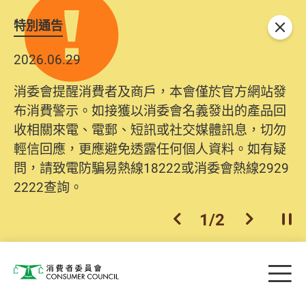
特別通告
關閉
2026.06.29
消委會提醒消費者及商戶，本會僅於官方網站發
布消費警示。如接獲以消委會名義發出的產品回
收相關來電、電郵、短訊或社交媒體訊息，切勿
輕信回應，更應避免透露任何個人資料。如有疑
問，請致電防騙易熱線18222或消委會熱線2929
2222查詢。
1
/
2
上一個
下一個
開
Skip to main content
目
消費者委員會