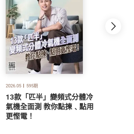
2026.05
595期
2026
13款「匹半」變頻式分體冷
食
氣機全面測 教你點揀﹑點用
顧
更慳電！