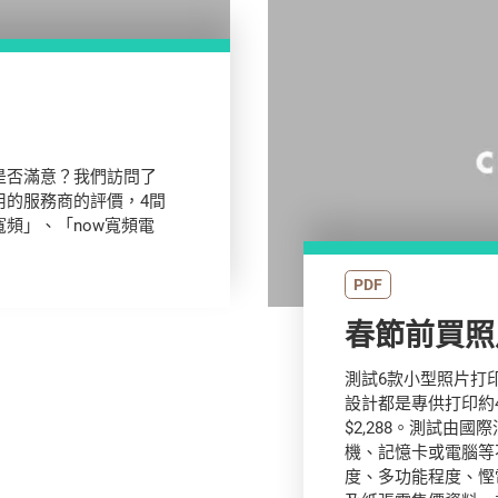
是否滿意？我們訪問了
用的服務商的評價，4間
頻」、「now寬頻電
PDF
測試6款小型照片打
設計都是專供打印約4
$2,288。測試由
機、記憶卡或電腦等
度、多功能程度、慳