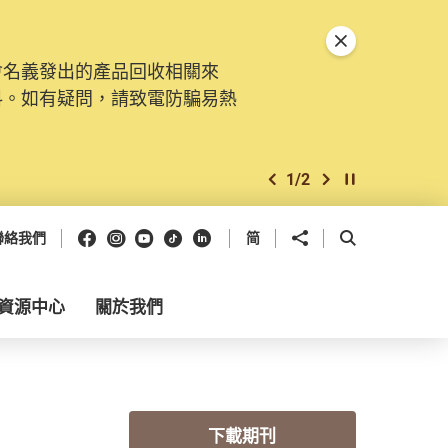
關閉特別通告
會名義發出的產品回收相關來
料。如有疑問，請致電防騙易熱
1
/
2
上一個
下一個
開始/暫停幻燈
Facebook
Instagram
Youtube
抖音
領英
分享到
開啟搜尋框
聯絡我們
简
資源中心
關於我們
下載期刊