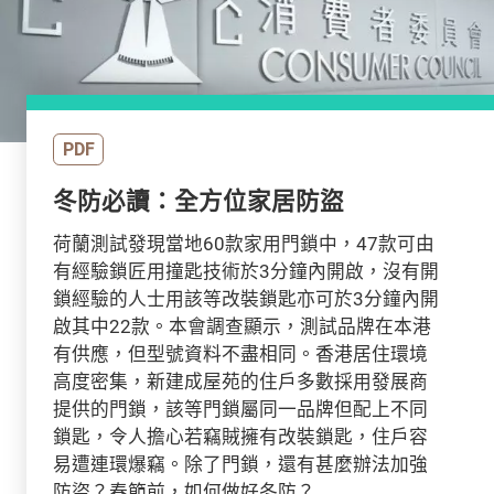
PDF
冬防必讀：全方位家居防盜
荷蘭測試發現當地60款家用門鎖中，47款可由
有經驗鎖匠用撞匙技術於3分鐘內開啟，沒有開
鎖經驗的人士用該等改裝鎖匙亦可於3分鐘內開
啟其中22款。本會調查顯示，測試品牌在本港
有供應，但型號資料不盡相同。香港居住環境
高度密集，新建成屋苑的住戶多數採用發展商
提供的門鎖，該等門鎖屬同一品牌但配上不同
鎖匙，令人擔心若竊賊擁有改裝鎖匙，住戶容
易遭連環爆竊。除了門鎖，還有甚麼辦法加強
防盜？春節前，如何做好冬防？