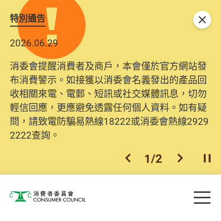
特別通告
關閉
2026.06.29
消委會提醒消費者及商戶，本會僅於官方網站發
布消費警示。如接獲以消委會名義發出的產品回
收相關來電、電郵、短訊或社交媒體訊息，切勿
輕信回應，更應避免透露任何個人資料。如有疑
問，請致電防騙易熱線18222或消委會熱線2929
2222查詢。
1
/
2
上一個
下一個
開
Skip to main content
目
消費者委員會