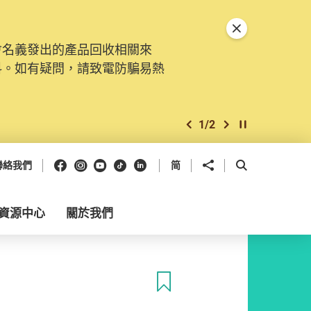
關閉特別通告
會名義發出的產品回收相關來
料。如有疑問，請致電防騙易熱
1
/
2
上一個
下一個
開始/暫停幻燈
Facebook
Instagram
Youtube
抖音
領英
分享到
開啟搜尋框
聯絡我們
简
資源中心
關於我們
收藏