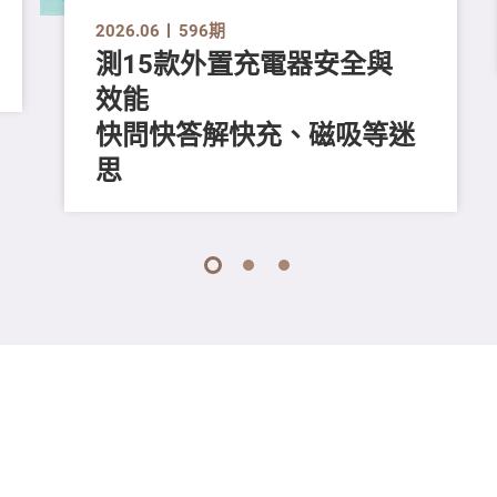
2026.06
596期
測15款外置充電器安全與
效能
快問快答解快充、磁吸等迷
思
1
2
3