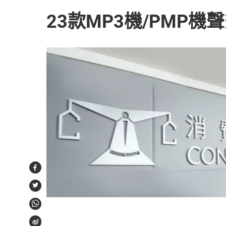
23款MP3機/PMP機
Facebook
Twitter
WhatsApp
Weibo