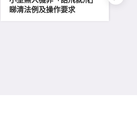
睇清法例及操作要求
202
測
比
易