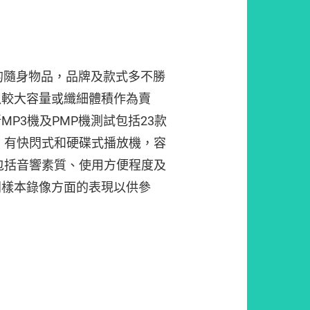
人的隨身物品，品牌及款式多不勝
以較大容量或纖細體積作為賣
P3機及PMP機測試包括23款
90，有快閃式和硬碟式播放機，容
目包括音響素質、使用方便程度及
同樣本錄像方面的表現以供參