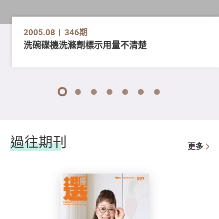
2005.08
346期
洗碗碟機洗滌劑標示用量不清楚
1
2
3
4
5
6
7
過往期刊
更多