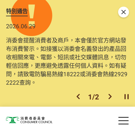
特別通告
關閉
2026.06.29
消委會提醒消費者及商戶，本會僅於官方網站發
布消費警示。如接獲以消委會名義發出的產品回
收相關來電、電郵、短訊或社交媒體訊息，切勿
輕信回應，更應避免透露任何個人資料。如有疑
問，請致電防騙易熱線18222或消委會熱線2929
2222查詢。
1
/
2
上一個
下一個
開
Skip to main content
目
消費者委員會