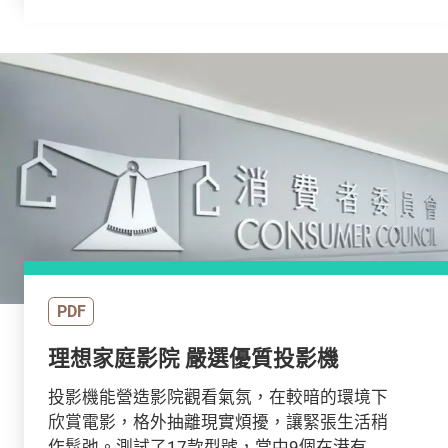
PDF
理想家庭影院 嚴選優質投影機
投影機能營造影院觀看氣氛，在較暗的環境下
欣賞電影，格外抽離現實煩擾，讓緊張生活稍
作鬆弛。測試了17款型號，當中9個在港有