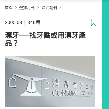
首頁
選擇月刊
過往期刊
收
2005.08
346期
漂牙──找牙醫或用漂牙產
品？