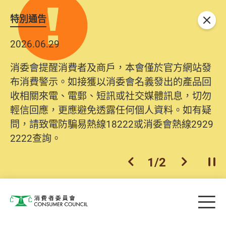
特別通告
關閉
2026.06.29
消委會提醒消費者及商戶，本會僅於官方網站發
布消費警示。如接獲以消委會名義發出的產品回
收相關來電、電郵、短訊或社交媒體訊息，切勿
輕信回應，更應避免透露任何個人資料。如有疑
問，請致電防騙易熱線18222或消委會熱線2929
2222查詢。
1
/
2
上一個
下一個
開
Skip to main content
目
消費者委員會