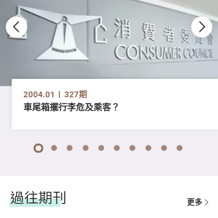
2004.01
327期
車尾箱擺行李危及乘客？
1
2
3
4
5
6
7
8
9
10
過往期刊
更多