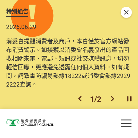
特別通告
關閉
2026.06.29
消委會提醒消費者及商戶，本會僅於官方網站發
布消費警示。如接獲以消委會名義發出的產品回
收相關來電、電郵、短訊或社交媒體訊息，切勿
輕信回應，更應避免透露任何個人資料。如有疑
問，請致電防騙易熱線18222或消委會熱線2929
2222查詢。
1
/
2
上一個
下一個
開
Skip to main content
目
消費者委員會