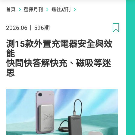
首頁
選擇月刊
過往期刊
收
2026.06
596期
測15款外置充電器安全與效
能
快問快答解快充、磁吸等迷
思