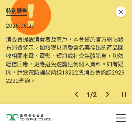
特別通告
關閉
2026.06.29
消委會提醒消費者及商戶，本會僅於官方網站發
布消費警示。如接獲以消委會名義發出的產品回
收相關來電、電郵、短訊或社交媒體訊息，切勿
輕信回應，更應避免透露任何個人資料。如有疑
問，請致電防騙易熱線18222或消委會熱線2929
2222查詢。
1
/
2
上一個
下一個
開
Skip to main content
目
消費者委員會