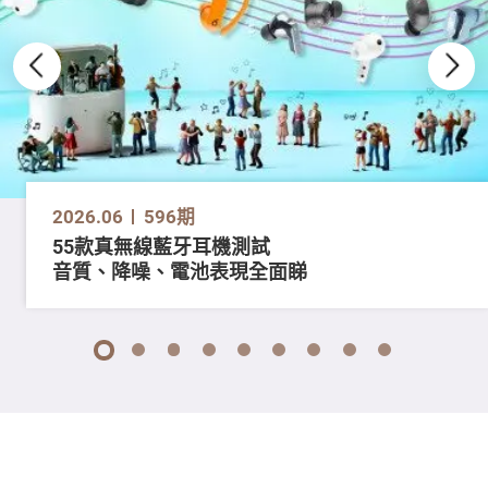
2026.06
596期
55款真無線藍牙耳機測試
音質、降噪、電池表現全面睇
1
2
3
4
5
6
7
8
9