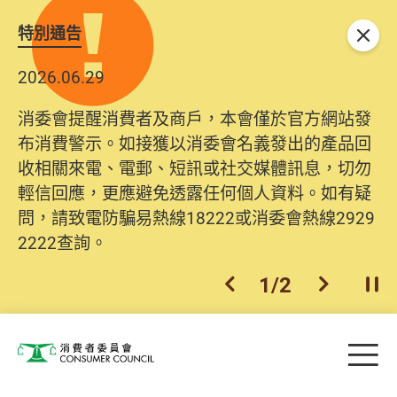
特別通告
關閉
2026.06.29
消委會提醒消費者及商戶，本會僅於官方網站發
布消費警示。如接獲以消委會名義發出的產品回
收相關來電、電郵、短訊或社交媒體訊息，切勿
輕信回應，更應避免透露任何個人資料。如有疑
問，請致電防騙易熱線18222或消委會熱線2929
2222查詢。
1
/
2
上一個
下一個
開
Skip to main content
目
消費者委員會