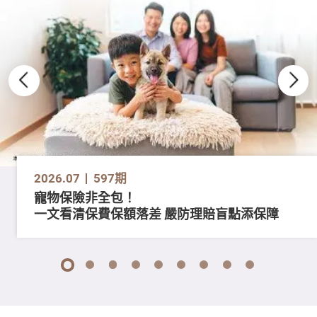
2026.07
597期
寵物保險非全包！
一文看清保費保額落差 嚴防理賠盲點添保障
1
2
3
4
5
6
7
8
9