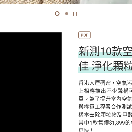
1
2
開始/暫停幻燈片
PDF
新測10款
佳 淨化顆
香港人煙稠密，空氣
上相應推出不少聲稱
買。為了提升室內空
與機電工程署合作測試
樣本去除顆粒物及甲
其中1款售價$1,89
更快！