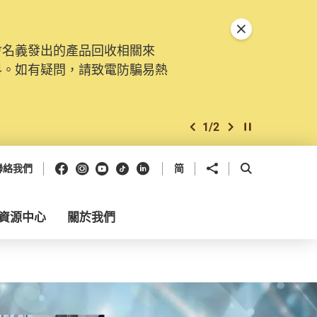
關閉特別通告
會名義發出的產品回收相關來
料。如有疑問，請致電防騙易熱
1
/
2
上一個
下一個
開始/暫停幻燈
Facebook
Instagram
Youtube
抖音
領英
分享到
開啟搜尋框
聯絡我們
简
資源中心
關於我們