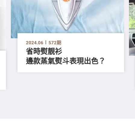
2024.06
572期
省時熨靚衫
邊款蒸氣熨斗表現出色？