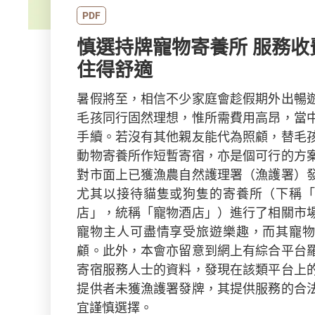
PDF
慎選持牌寵物寄養所 服務收費清晰 毛孩
住得舒適
暑假將至，相信不少家庭會趁假期外出暢
毛孩同行固然理想，惟所需費用高昂，當
手續。若沒有其他親友能代為照顧，替毛
動物寄養所作短暫寄宿，亦是個可行的方
對市面上已獲漁農自然護理署（漁護署）
尤其以接待貓隻或狗隻的寄養所（下稱
店」，統稱「寵物酒店」）進行了相關市
寵物主人可盡情享受旅遊樂趣，而其寵
顧。此外，本會亦留意到網上有綜合平台
寄宿服務人士的資料，發現在該類平台上
提供者未獲漁護署發牌，其提供服務的合
宜謹慎選擇。