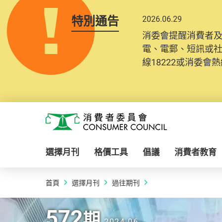
特別通告
2026.06.29
消委會提醒消費者
電、電郵、短訊或
線18222或消委會熱線
Skip to main content
消費者委員會
選擇月刊
格價工具
倡議
消費者教育
首頁
選擇月刊
過往期刊
2024.06 | 572
期
572
572
572
572
期
期
期
期
2024.06
2024.06
2024.06
2024.06