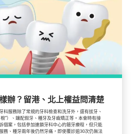
樣辦？留港、北上權益問清楚
牙科服務除了常規的牙科檢查和洗牙外，還有拔牙、
牙根”）、鑲配假牙、種牙及牙齒矯正等。本會時有接
訴個案，包括參加連鎖牙科中心的箍牙療程，但只能
服務、種牙兩年後仍然牙痛，即使覆診逾30次仍無法