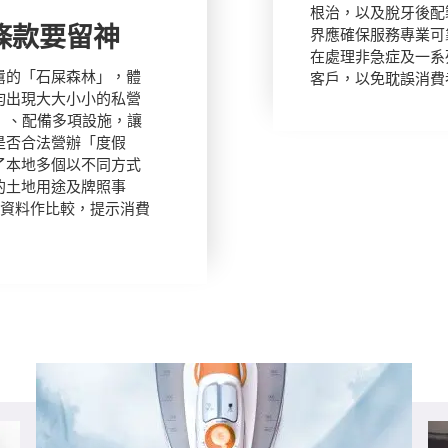
根治，以及脫牙後配
條款要留神
界應確保服務專業可
在處理非急症及一系
囂的「石屎森林」，體
客戶，以免耽誤消費
均出現大大小小的私營
）」、配備多項設施，讓
是否合法營辦「度假
了本地多個以不同方式
的土地用途及牌照事
等資料作比較，提示消費