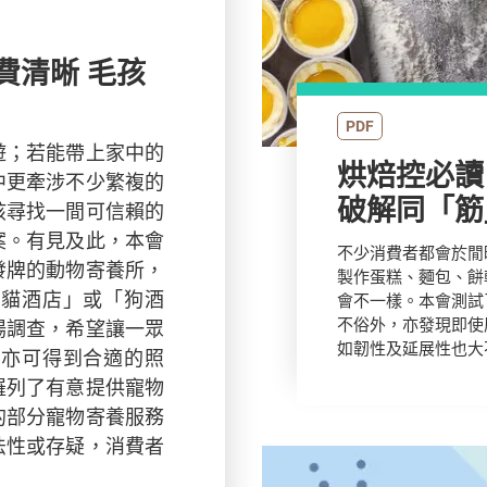
PDF
遊；若能帶上家中的
烘焙控必讀
中更牽涉不少繁複的
破解同「筋
孩尋找一間可信賴的
案。有見及此，本會
不少消費者都會於閒
發牌的動物寄養所，
製作蛋糕、麵包、餅
「貓酒店」或「狗酒
會不一樣。本會測試
不俗外，亦發現即使
場調查，希望讓一眾
如韌性及延展性也大
物亦可得到合適的照
羅列了有意提供寵物
的部分寵物寄養服務
法性或存疑，消費者