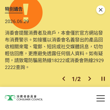
特別通告
關閉
2026.06.29
消委會提醒消費者及商戶，本會僅於官方網站發
布消費警示。如接獲以消委會名義發出的產品回
收相關來電、電郵、短訊或社交媒體訊息，切勿
輕信回應，更應避免透露任何個人資料。如有疑
問，請致電防騙易熱線18222或消委會熱線2929
2222查詢。
1
/
2
上一個
下一個
開
Skip to main content
目
消費者委員會