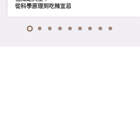
從科學原理到吃辣宜忌
1
2
3
4
5
6
7
8
9