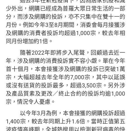
過去3年在新冠疫情下，因為居家抗疫和減
少外出，網購已經成為普羅大眾日常生活的一部
分，而涉及網購的投訴，亦不只集中在雙十一的
月份。例如今年3至8月期間，消委會每月接獲涉
及網購的消費者投訴均超過1,000宗，較去年相
同月份增加約1倍。
隨著2022年即將步入尾聲，回顧過去近一
年，涉及網購的消費投訴實不容小覷。單在今年
首十個月，本會接獲涉及網購的投訴已突破1萬
宗，大幅超越去年全年的7,000宗，其中以延誤
或沒有送貨的投訴最多，超過3,500宗。另外涉
及產品質素及更改
／
終止合約的投訴均逾1,000
宗，情況令人憂慮。
以今年3月為例，本會接獲的網購投訴超過
1,400宗，較去年同期上升1.6倍。當時正值第五
波疫情高峰期，全城熱搜用以檢測新冠病毒的快