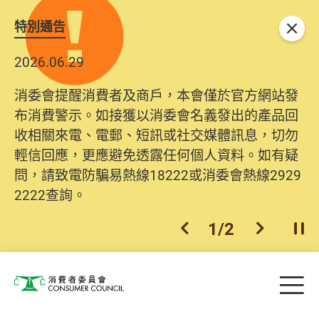
特別通告
關閉
2026.06.29
消委會提醒消費者及商戶，本會僅於官方網站發
布消費警示。如接獲以消委會名義發出的產品回
收相關來電、電郵、短訊或社交媒體訊息，切勿
輕信回應，更應避免透露任何個人資料。如有疑
問，請致電防騙易熱線18222或消委會熱線2929
2222查詢。
1
/
2
上一個
下一個
開
Skip to main content
目
消費者委員會