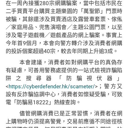
在一周內接獲280宗網購騙案，當中包括市民在
二手買賣平台購買主題樂園的「萬聖節」門票時
被騙，其餘還涉及買賣酒店及露營車套票、傢俬
／家庭用品、兜售演唱會／主題公園門票，以至
涉及電子遊戲機／
遊戲產品的網上騙案。事實上
今年首9個月，本會向警方轉介涉及消費者網購
的投訴個案超過40宗，較去年同期上升逾3成。
本會建議，消費者如對網購平台的真偽存
有疑慮，可善用警務處提供的一站式檢視詐騙陷
阱之搜尋器「防騙視伏器」
<
https://cyberdefender.hk/scameter/
>；警方又
設有反詐騙協調中心，消費者如懷疑受騙，可致
電「防騙易18222」熱線查詢。
儘管網購消費已是正常習慣，消費者在網
上購物時仍須提高警覺，交易前應循不同途徑核