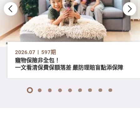
2026.07
597期
寵物保險非全包！
一文看清保費保額落差 嚴防理賠盲點添保障
1
2
3
4
5
6
7
8
9