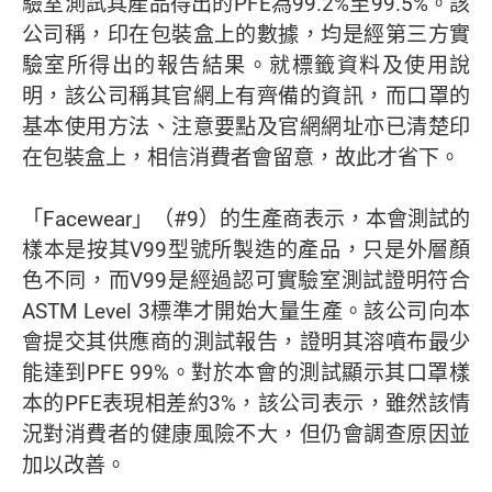
驗室測試其產品得出的PFE為99.2%至99.5%。該
公司稱，印在包裝盒上的數據，均是經第三方實
驗室所得出的報告結果。就標籤資料及使用說
明，該公司稱其官網上有齊備的資訊，而口罩的
基本使用方法、注意要點及官網網址亦已清楚印
在包裝盒上，相信消費者會留意，故此才省下。
「Facewear」（#9）的生產商表示，本會測試的
樣本是按其V99型號所製造的產品，只是外層顏
色不同，而V99是經過認可實驗室測試證明符合
ASTM Level 3標準才開始大量生產。該公司向本
會提交其供應商的測試報告，證明其溶噴布最少
能達到PFE 99%。對於本會的測試顯示其口罩樣
本的PFE表現相差約3%，該公司表示，雖然該情
況對消費者的健康風險不大，但仍會調查原因並
加以改善。