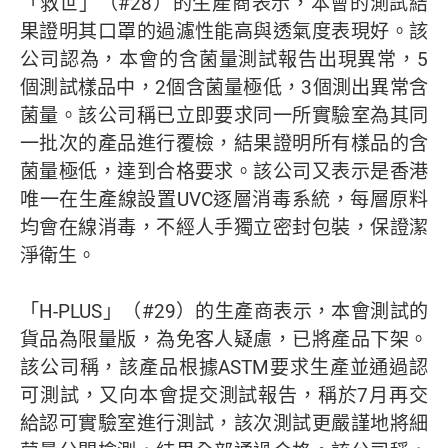
「救世」（#28）的生產商表示，本會的測試結
果證明其口罩的過濾性能高與透氣度表現好。該
公司認為，本會的含菌量測試報告出現異常，5
個測試樣品中，2個含菌量極低，3個測出異常含
菌量。該公司稱已立即要求同一所實驗室為其同
一批次的產品進行覆檢，結果證明所有樣品的含
菌量極低，達到合格要求。該公司又表示是香港
唯一在生產線設置UVC逐層消毒系統，每層原料
均會在線消毒，不經人手獨立密封包裝，保證潔
淨衛生。
「H-PLUS」（#29）的生產商表示，本會測試的
貨品為限量版，為免客人疑慮，已將產品下架。
該公司稱，該產品根據ASTM要求生產並通過認
可測試，又向本會提交測試報告，稱於7月再交
給認可實驗室進行測試，該次測試更嚴謹地將細