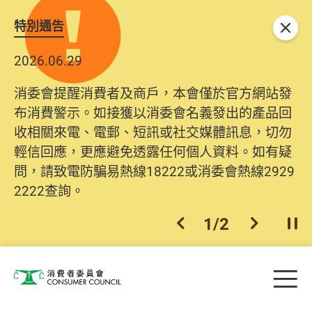
特別通告
關閉
2026.06.29
消委會提醒消費者及商戶，本會僅於官方網站發
布消費警示。如接獲以消委會名義發出的產品回
收相關來電、電郵、短訊或社交媒體訊息，切勿
輕信回應，更應避免透露任何個人資料。如有疑
問，請致電防騙易熱線18222或消委會熱線2929
2222查詢。
1
/
2
上一個
下一個
開
Skip to main content
目
消費者委員會