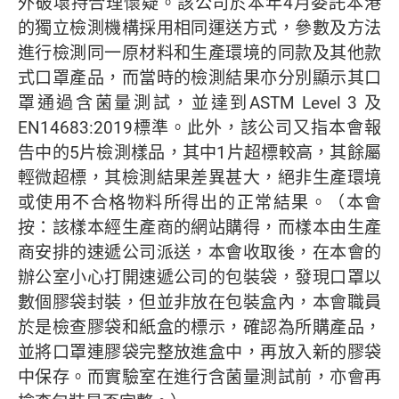
外破壞持合理懷疑。該公司於本年4月委託本港
的獨立檢測機構採用相同運送方式，參數及方法
進行檢測同一原材料和生產環境的同款及其他款
式口罩產品，而當時的檢測結果亦分別顯示其口
罩通過含菌量測試，並達到ASTM Level 3 及
EN14683:2019標準。此外，該公司又指本會報
告中的5片檢測樣品，其中1片超標較高，其餘屬
輕微超標，其檢測結果差異甚大，絕非生產環境
或使用不合格物料所得出的正常結果。（本會
按：該樣本經生產商的網站購得，而樣本由生產
商安排的速遞公司派送，本會收取後，在本會的
辦公室小心打開速遞公司的包裝袋，發現口罩以
數個膠袋封裝，但並非放在包裝盒內，本會職員
於是檢查膠袋和紙盒的標示，確認為所購產品，
並將口罩連膠袋完整放進盒中，再放入新的膠袋
中保存。而實驗室在進行含菌量測試前，亦會再