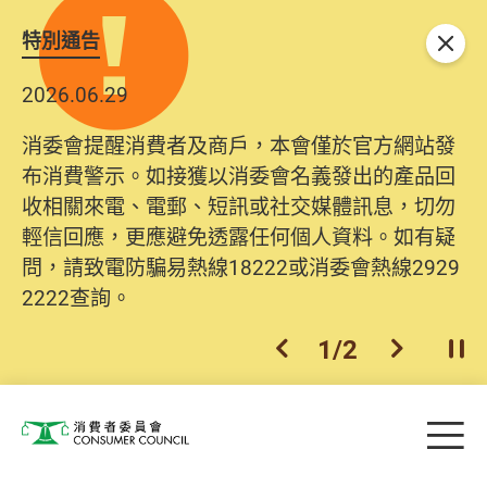
特別通告
關閉
2026.06.29
消委會提醒消費者及商戶，本會僅於官方網站發
布消費警示。如接獲以消委會名義發出的產品回
收相關來電、電郵、短訊或社交媒體訊息，切勿
輕信回應，更應避免透露任何個人資料。如有疑
問，請致電防騙易熱線18222或消委會熱線2929
2222查詢。
1
/
2
上一個
下一個
開
Skip to main content
目
消費者委員會