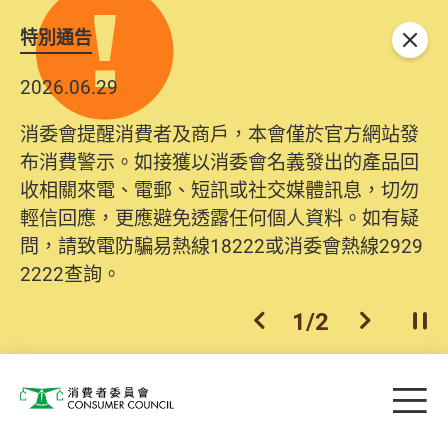
特別通告
關閉
2026.06.29
消委會提醒消費者及商戶，本會僅於官方網站發
布消費警示。如接獲以消委會名義發出的產品回
收相關來電、電郵、短訊或社交媒體訊息，切勿
輕信回應，更應避免透露任何個人資料。如有疑
問，請致電防騙易熱線18222或消委會熱線2929
2222查詢。
1
/
2
上一個
下一個
開
Skip to main content
目
消費者委員會