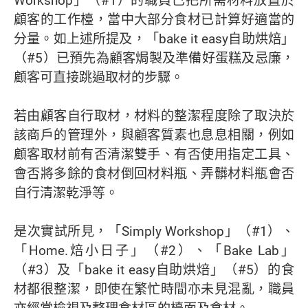
顧客的工作檯，當中大部分食材已計算好適當的
分量。如上述所提及，「bake it easy自助烘焙」
（#5）已預先為顧客焗製及準備好蛋糕及忌廉，
顧客可直接跳過取材的步驟。
若由顧客自行取材，材料的整潔程度除了取決於
該商戶的管理外，與顧客質素也息息相關，例如
顧客取材前有否清潔雙手、有否使用指定工具、
會否將多餘的食材倒回材料瓶、弄髒材料瓶會否
自行清潔乾淨等。
是次實試所見，「Simply Workshop」（#1）、
「Home.焙小日子」（#2）、「Bake Lab」
（#3）及「bake it easy自助烘焙」（#5）的食
材都很整潔，即使在繁忙時間亦未見混亂，職員
亦經常檢視及整理食材區的檯面及食材。