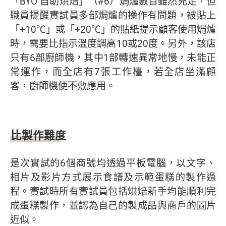
「BYO 自助烘焙」（#6）焗爐數目雖然充足，但
職員提醒實試員多部焗爐的操作有問題，被貼上
「+10℃」或「+20℃」的貼紙提示顧客使用焗爐
時，需要比指示溫度調高10或20度。另外，該店
只有6部廚師機，其中1部轉速異常地慢，未能正
常運作，而全店有7張工作檯，若全店坐滿顧
客，廚師機便不敷應用。
比製作難度
是次實試的6個商號均透過平板電腦，以文字、
相片及影片方式展示食譜及示範蛋糕的製作過
程。實試時所有實試員包括烘焙新手均能順利完
成蛋糕製作，並認為自己的製成品與商戶的圖片
近似。