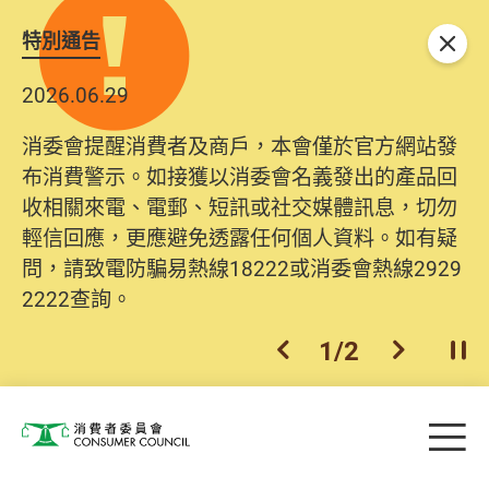
特別通告
關閉
2026.06.29
消委會提醒消費者及商戶，本會僅於官方網站發
布消費警示。如接獲以消委會名義發出的產品回
收相關來電、電郵、短訊或社交媒體訊息，切勿
輕信回應，更應避免透露任何個人資料。如有疑
問，請致電防騙易熱線18222或消委會熱線2929
2222查詢。
1
/
2
上一個
下一個
開
Skip to main content
目
消費者委員會