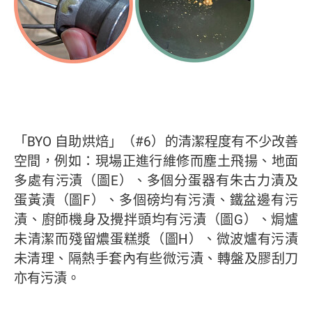
「BYO 自助烘焙」（#6）的清潔程度有不少改善
空間，例如：現場正進行維修而塵土飛揚、地面
多處有污漬（圖E）、多個分蛋器有朱古力漬及
蛋黃漬（圖F）、多個磅均有污漬、鐵盆邊有污
漬、廚師機身及攪拌頭均有污漬（圖G）、焗爐
未清潔而殘留燶蛋糕漿（圖H）、微波爐有污漬
未清理、隔熱手套內有些微污漬、轉盤及膠刮刀
亦有污漬。