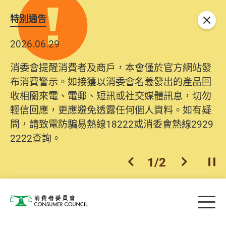
特別通告
關閉
2026.06.29
消委會提醒消費者及商戶，本會僅於官方網站發
布消費警示。如接獲以消委會名義發出的產品回
收相關來電、電郵、短訊或社交媒體訊息，切勿
輕信回應，更應避免透露任何個人資料。如有疑
問，請致電防騙易熱線18222或消委會熱線2929
2222查詢。
1
/
2
上一個
下一個
開
Skip to main content
目
消費者委員會