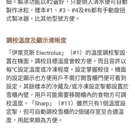
細。製冰功能以#2最好，只要倒入清水便可自動
製作冰粒，樣本#1、#3、#4及#6都有手動旋扭
式製冰器，比其他型號方便。
調校溫度及顯示清晰度
「伊箂克斯 Electrolux」（#1）的溫度調校掣設
置在機面，調校目標溫度會較方便，而且容許以
每℃設定溫度或冷凍程度，設定掌握較佳，機面
的設定顯示也方便用戶不需打開雪櫃門便可看到
設定，其餘樣本的冷藏及/或冷凍設定掣都設置於
雪櫃內壁，用戶可能需要移開櫃內的食物方可調
校溫度。「Sharp」（#11）雖然只有1個溫度設
定掣，但可自動調校雪櫃的2個儲存室至合適溫
度，用起來頗為方便。