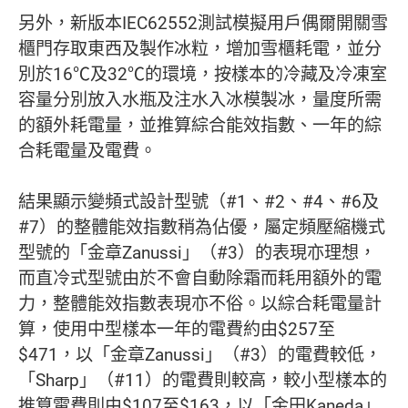
另外，新版本IEC62552測試模擬用戶偶爾開關雪
櫃門存取東西及製作冰粒，增加雪櫃耗電，並分
別於16℃及32℃的環境，按樣本的冷藏及冷凍室
容量分別放入水瓶及注水入冰模製冰，量度所需
的額外耗電量，並推算綜合能效指數、一年的綜
合耗電量及電費。
結果顯示變頻式設計型號（#1、#2、#4、#6及
#7）的整體能效指數稍為佔優，屬定頻壓縮機式
型號的「金章Zanussi」（#3）的表現亦理想，
而直冷式型號由於不會自動除霜而耗用額外的電
力，整體能效指數表現亦不俗。以綜合耗電量計
算，使用中型樣本一年的電費約由$257至
$471，以「金章Zanussi」（#3）的電費較低，
「Sharp」（#11）的電費則較高，較小型樣本的
推算電費則由$107至$163，以「金田Kaneda」