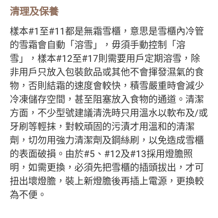
清理及保養
樣本#1至#11都是無霜雪櫃，意思是雪櫃內冷管
的雪霜會自動「溶雪」，毋須手動控制「溶
雪」，樣本#12至#17則需要用戶定期溶雪，除
非用戶只放入包裝飲品或其他不會揮發濕氣的食
物，否則結霜的速度會較快，積雪嚴重時會減少
冷凍儲存空間，甚至阻塞放入食物的通道。清潔
方面，不少型號建議清洗時只用溫水以軟布及/或
牙刷等輕抹，對較頑固的污漬才用溫和的清潔
劑，切勿用強力清潔劑及鋼絲刷，以免造成雪櫃
的表面破損。由於#5、#12及#13採用燈膽照
明，如需更換，必須先把雪櫃的插頭拔出，才可
扭出壞燈膽，裝上新燈膽後再插上電源，更換較
為不便。