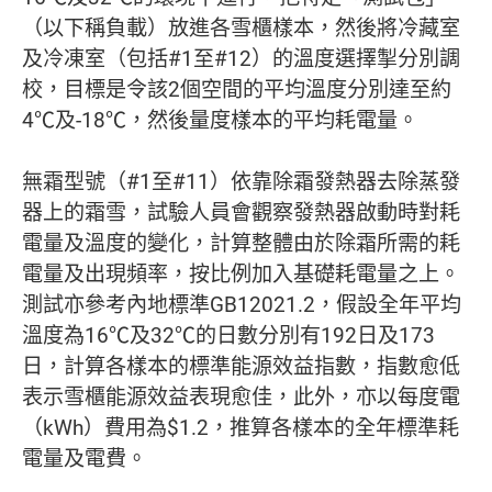
（以下稱負載）放進各雪櫃樣本，然後將冷藏室
及冷凍室（包括#1至#12）的溫度選擇掣分別調
校，目標是令該2個空間的平均溫度分別達至約
4℃及-18℃，然後量度樣本的平均耗電量。
無霜型號（#1至#11）依靠除霜發熱器去除蒸發
器上的霜雪，試驗人員會觀察發熱器啟動時對耗
電量及溫度的變化，計算整體由於除霜所需的耗
電量及出現頻率，按比例加入基礎耗電量之上。
測試亦參考內地標準GB12021.2，假設全年平均
溫度為16℃及32℃的日數分別有192日及173
日，計算各樣本的標準能源效益指數，指數愈低
表示雪櫃能源效益表現愈佳，此外，亦以每度電
（kWh）費用為$1.2，推算各樣本的全年標準耗
電量及電費。