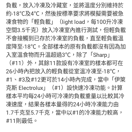
負載，放入冷凍及冷藏室，並將溫度分別維持於
約-18℃及4℃，然後按標準要求將模擬需要被急
凍食物的「輕負載」（light load，每100升冷凍
空間3.5千克）放入冷凍室內進行測試，但輕負載
不會接觸到已存於冷凍室的負載，直至輕負載溫
度降至-18℃。全部樣本的原有負載都沒有因為加
入室溫食物而升溫超過3℃，除了「Sharp」
（#11）外，其餘11款設有冷凍室的樣本都可在
26小時內把放入的輕負載從室溫冷凍至-18℃，
#1、#3及#12更可於14小時內完成，當中「伊箂
克斯 Electrolux」（#1）設快速冷凍功能。計算
樣本平均每24小時可冷凍的負載重量以比較其冷
凍速度，結果各樣本量得的24小時冷凍能力由
1.7千克至5.7千克，當中以#1的冷凍能力較高，
#11則最低。