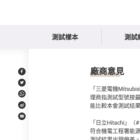
測試樣本
測試
持份者意見或回應
廠商意見
Facebook
Twitter
「三菱電機Mitsubis
理商指測試型號按最
WhatsApp
能比較本會測試結
Weibo
Email
「日立Hitach
符合機電工程署能
測試結果出現偏差