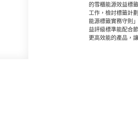
的雪櫃能源效益標
工作，檢討標籤計
能源標籤實務守則
益評級標準能配合
更高效能的產品，
版權和免責聲明
私隱政策
無障礙聲明
促進種族平等