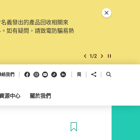
關閉特別通告
會名義發出的產品回收相關來
料。如有疑問，請致電防騙易熱
1
/
2
上一個
下一個
開始/暫停幻燈
Facebook
Instagram
Youtube
抖音
領英
分享到
開啟搜尋框
聯絡我們
简
資源中心
關於我們
收藏