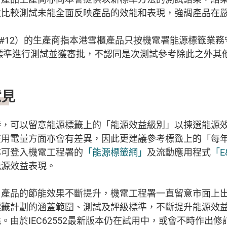
次比較測試未能全面反映產品的效能和表現，強調產品在
n」（#12）的生產商指本港雪櫃產品只按機電署能源標籤業
際標準進行測試並獲審批，不認同是次測試參考除此之外其
意見
時，可以留意能源標籤上的「能源效益級別」以揀選能源
在用電量方面亦會有差異，因此更建議參考標籤上的「每
亦可登入機電工程署的
「能源標籤網」
及流動應用程式
「E
能源效益表現。
，產品的節能效果不斷提升，機電工程署一直留意市面上
標籤計劃的涵蓋範圍、測試及評級標準，不斷提升能源效
。由於IEC62552最新版本仍在試用中，或會不時作出