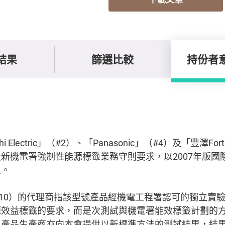
結果
篩選比較
持份者
hi Electric」（#2）、「Panasonic」（#4）及「豐澤Fo
新機電署強制性能源標籤業務守則要求，以2007年版國
果。
i」（#10）的代理商指該型號產品經機電工程署認可的獨立
源效益標籤的要求，而是次測試與機電署能效標籤計劃的
。產品生產商亦向本會提供以新標準方法的測試結果，結