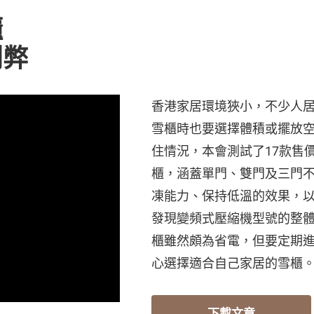
櫃
利弊
香港家居環境狹小，不少人
雪櫃時也要選擇體積或擺放
住情況，本會測試了17款售價由$
櫃，涵蓋單門、雙門及三門
凍能力、保持低溫的效果，
發現變頻式壓縮機型號的整
櫃雖然頗為省電，但要定期
心選擇適合自己家居的雪櫃
下載文章