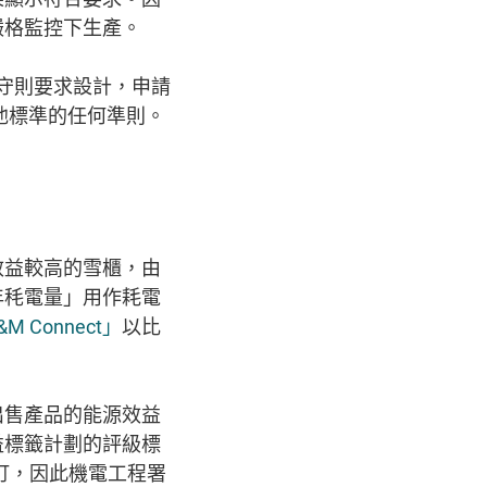
嚴格監控下生產。
務守則要求設計，申請
他標準的任何準則。
效益較高的雪櫃，由
年秏電量」用作耗電
&M Connect」
以比
出售產品的能源效益
益標籤計劃的評級標
修訂，因此機電工程署