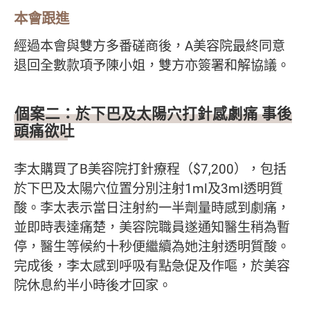
本會跟進
經過本會與雙方多番磋商後，A美容院最終同意
退回全數款項予陳小姐，雙方亦簽署和解協議。
個案二：於下巴及太陽穴打針感劇痛 事後
頭痛欲吐
李太購買了B美容院打針療程（$7,200），包括
於下巴及太陽穴位置分別注射1ml及3ml透明質
酸。李太表示當日注射約一半劑量時感到劇痛，
並即時表達痛楚，美容院職員遂通知醫生稍為暫
停，醫生等候約十秒便繼續為她注射透明質酸。
完成後，李太感到呼吸有點急促及作嘔，於美容
院休息約半小時後才回家。