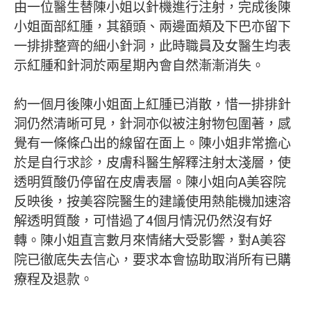
由一位醫生替陳小姐以針機進行注射，完成後陳
小姐面部紅腫，其額頭、兩邊面頰及下巴亦留下
一排排整齊的細小針洞，此時職員及女醫生均表
示紅腫和針洞於兩星期內會自然漸漸消失。
約一個月後陳小姐面上紅腫已消散，惜一排排針
洞仍然清晰可見，針洞亦似被注射物包圍著，感
覺有一條條凸出的線留在面上。陳小姐非常擔心
於是自行求診，皮膚科醫生解釋注射太淺層，使
透明質酸仍停留在皮膚表層。陳小姐向A美容院
反映後，按美容院醫生的建議使用熱能機加速溶
解透明質酸，可惜過了4個月情況仍然沒有好
轉。陳小姐直言數月來情緒大受影響，對A美容
院已徹底失去信心，要求本會協助取消所有已購
療程及退款。