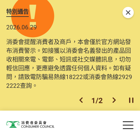
特別通告
關閉
2026.06.29
消委會提醒消費者及商戶，本會僅於官方網站發
布消費警示。如接獲以消委會名義發出的產品回
收相關來電、電郵、短訊或社交媒體訊息，切勿
輕信回應，更應避免透露任何個人資料。如有疑
問，請致電防騙易熱線18222或消委會熱線2929
2222查詢。
1
/
2
上一個
下一個
開
Skip to main content
目
消費者委員會