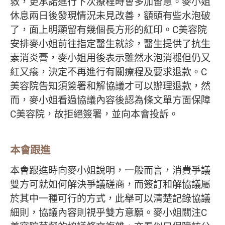
救，更承諾進行下次療程時會多加留意。麥小姐
休息兩日後發現情況未見改善，額頭有些水泡破
了，面上明顯留有幾個長方形的紅印。C美容院
安排麥小姐前往指定醫生就診，醫生提供了抗生
素消炎膏，麥小姐用後表示雖然水泡消褪但仍又
紅又癢，決定不再進行有關療程及要求退款。C
美容院告知須簽署和解協議才可以辦理退款，然
而，麥小姐看過協議內容後認為條文單方面保障
C美容院，故拒絕簽署，並向本會投訴。
本會跟進
本會跟進時向麥小姐說明，一般而言，消費爭議
雙方可就如何解決爭議磋商，而簽訂和解協議屬
於其中一種可行的方式，此舉可以清楚記錄協議
細則，協議內容則視乎雙方意願。麥小姐關注C