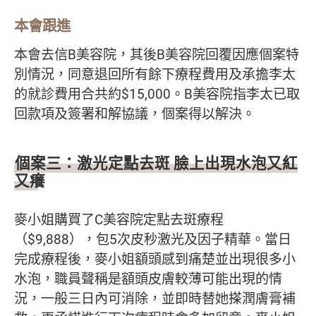
本會跟進
本會去信B美容院，其後B美容院回覆因應個案特
別情況，同意退回所有餘下療程費用及承擔李太
的就診費用合共約$15,000。B美容院指李太已取
回款項及簽署和解協議，個案得以解決。
個案三：激光定點去斑 臉上出現水泡又紅
又癢
麥小姐購買了C美容院定點去斑療程
（$9,888），包5次皮秒激光及因子精華。當日
完成療程後，麥小姐額頭感到痛楚並出現很多小
水泡，職員聲稱是額頭皮膚較薄可能出現的情
況，一般三日內可消除，並即時替她搽潤膚膏補