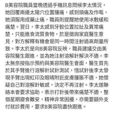
B美容院職員當晚透過手機訊息問候李太情況，
她回覆兩邊太陽穴位置腫痛，感到頭痛及作嘔，
她須服用成藥止痛，職員則提醒她使用冰敷緩和
痛楚。翌日，李太感到牙骹位置拉扯及異常痛
楚，只能進食流質食物，於是徵詢家庭醫生意
見，對方解釋有機會是同一時間注射過高劑量所
致。李太於是向B美容院反映，職員建議交由美
容院醫生跟進，並為她注射溶解針解決不適。李
太無奈按指示預約與美容院醫生會面，醫生首先
於其手臂進行溶解針試針測試，惜試針後李太發
現手臂出現紅印及眼晴附近皮膚腫脹不適，她懷
疑自己對溶解針敏感，決定不再注射。李太遂聯
絡本會要求協助，表示打針後帶來痛楚不適，整
個星期寢食難安，精神非常困擾，亦需要額外支
付就診費用，要求B美容院盡快跟進。