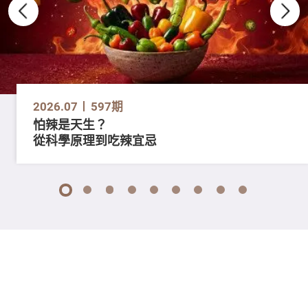
2026.07
597期
怕辣是天生？
從科學原理到吃辣宜忌
1
2
3
4
5
6
7
8
9