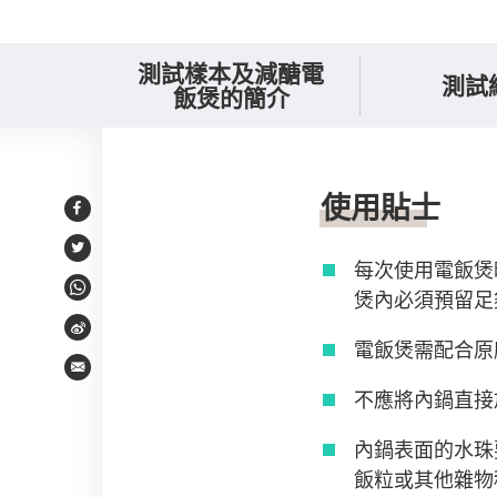
測試樣本及減醣電
測試
飯煲的簡介
使用貼士
使用貼士
Facebook
Twitter
每次使用電飯煲
煲內必須預留足
WhatsApp
Weibo
電飯煲需配合原
Email
不應將內鍋直接
內鍋表面的水珠
飯粒或其他雜物