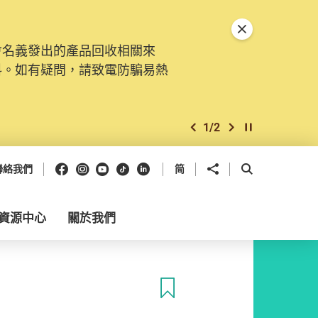
關閉特別通告
會名義發出的產品回收相關來
料。如有疑問，請致電防騙易熱
1
/
2
上一個
下一個
開始/暫停幻燈
Facebook
Instagram
Youtube
抖音
領英
分享到
開啟搜尋框
聯絡我們
简
資源中心
關於我們
收藏