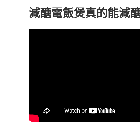
減醣電飯煲真的能減