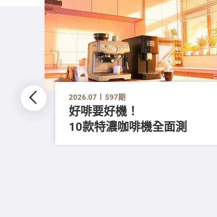
2026.07
597期
好啡要好機！
10款特濃咖啡機全面測
留
進