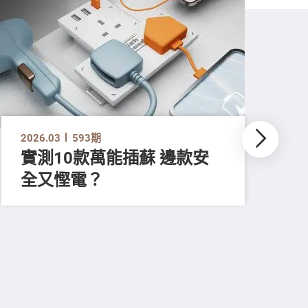
2026.03
593期
實測10款萬能插蘇 邊款安
全又慳電？
202
尋
吸
強