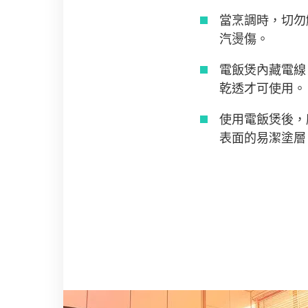
當烹調時，切勿
汽燙傷。
電飯煲內藏電線
乾透才可使用。
使用電飯煲後，
表面的易潔塗層