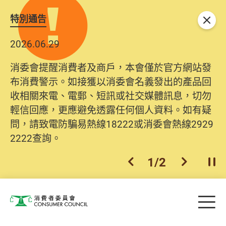
特別通告
關閉
2026.06.29
消委會提醒消費者及商戶，本會僅於官方網站發
布消費警示。如接獲以消委會名義發出的產品回
收相關來電、電郵、短訊或社交媒體訊息，切勿
輕信回應，更應避免透露任何個人資料。如有疑
問，請致電防騙易熱線18222或消委會熱線2929
2222查詢。
1
/
2
上一個
下一個
開
Skip to main content
目
消費者委員會