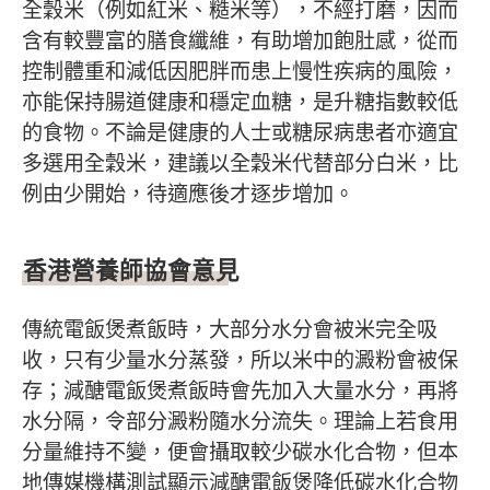
全穀米（例如紅米、糙米等），不經打磨，因而
含有較豐富的膳食纖維，有助增加飽肚感，從而
控制體重和減低因肥胖而患上慢性疾病的風險，
亦能保持腸道健康和穩定血糖，是升糖指數較低
的食物。不論是健康的人士或糖尿病患者亦適宜
多選用全穀米，建議以全穀米代替部分白米，比
例由少開始，待適應後才逐步增加。
香港營養師協會意見
傳統電飯煲煮飯時，大部分水分會被米完全吸
收，只有少量水分蒸發，所以米中的澱粉會被保
存；減醣電飯煲煮飯時會先加入大量水分，再將
水分隔，令部分澱粉隨水分流失。理論上若食用
分量維持不變，便會攝取較少碳水化合物，但本
地傳媒機構測試顯示減醣電飯煲降低碳水化合物