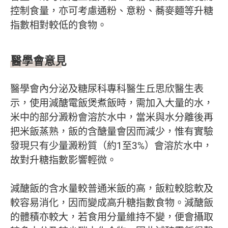
控制食量，亦可考慮通粉、意粉、蕎麥麵等升糖
指數相對較低的食物。
醫學會意見
醫學會內分泌及糖尿科專科醫生丘思欣醫生表
示，使用減醣電飯煲煮飯時，需加入大量的水，
米中的部分澱粉會溶於水中，當米與水分離後再
把米飯蒸熟，飯的含醣量會因而減少，惟有實驗
發現只有少量澱粉質（約1至3%）會溶於水中，
故對升糖指數影響輕微。
減醣飯的含水量較普通米飯的高，飯粒較腍軟及
較容易消化，因而變成高升糖指數食物。減醣飯
的體積亦較大，若食用分量維持不變，便會攝取