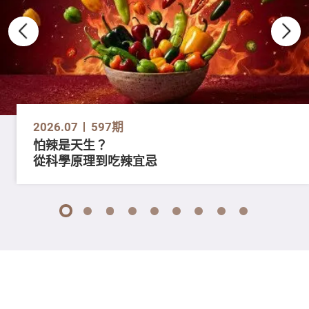
2026.07
597期
怕辣是天生？
從科學原理到吃辣宜忌
1
2
3
4
5
6
7
8
9