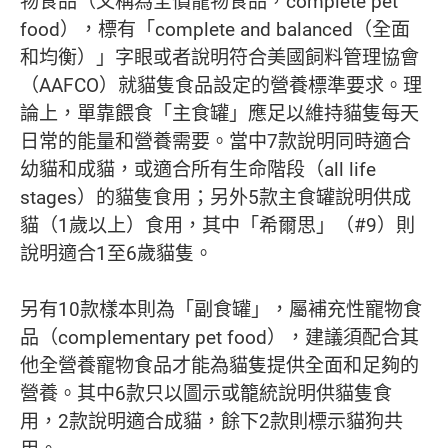
物食品（又稱為全價寵物食品，complete pet
food），標有「complete and balanced（全面
和均衡）」字眼或者說明符合美國飼料管理協會
（AAFCO）就貓隻食品設定的營養標準要求。理
論上，單靠餵食「主食罐」應足以維持貓隻每天
日常的能量和營養需要。當中7款說明同時適合
幼貓和成貓，或適合所有生命階段（all life
stages）的貓隻食用；另外5款主食罐說明供成
貓（1歲以上）食用，其中「希爾思」（#9）則
說明適合1至6歲貓隻。
另有10款樣本則為「副食罐」，屬補充性寵物食
品（complementary pet food），建議須配合其
他全營養寵物食品才能為貓隻提供全面和足夠的
營養。其中6款只以圖示或籠統說明供貓隻食
用，2款說明適合成貓，餘下2款則標示貓狗共