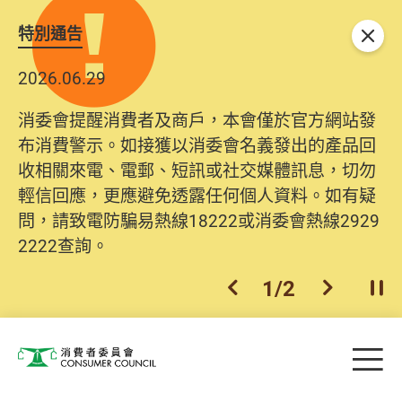
特別通告
關閉
2026.06.29
消委會提醒消費者及商戶，本會僅於官方網站發
布消費警示。如接獲以消委會名義發出的產品回
收相關來電、電郵、短訊或社交媒體訊息，切勿
輕信回應，更應避免透露任何個人資料。如有疑
問，請致電防騙易熱線18222或消委會熱線2929
2222查詢。
1
/
2
上一個
下一個
開
Skip to main content
目
消費者委員會