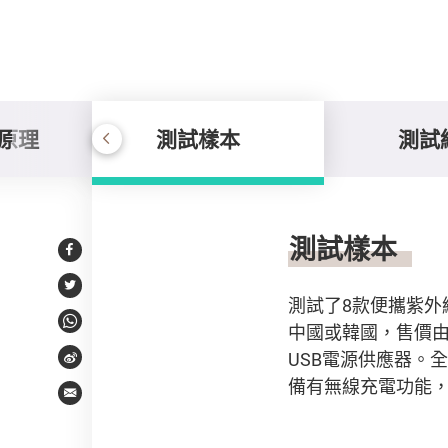
毒原理
測試樣本
測試
測試樣本
測試樣本
Facebook
Twitter
測試了8款便攜紫外
中國或韓國，售價由$
WhatsApp
USB電源供應器。
Weibo
備有無線充電功能
Email