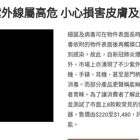
外線屬高危 小心損害皮膚及
細菌及病毒可在物件表面長
毒依附的物件表面後再觸摸
到感染。故此，自新冠肺炎
外，市場上亦湧現了不少紫
機、手錶、耳機、甚至是門
消毒。而部分產品更聲稱能
者青睞。為了讓消費者了解
並測試了市面上8款較常見的
器，售價由$220至$1,48
能。