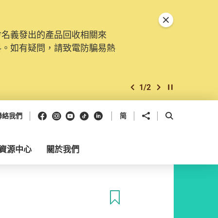
關閉特別通告
會名義發出的產品回收相關來
料。如有疑問，請致電防騙易熱
1
/
2
上一個
下一個
開始/暫停幻燈
Facebook
Instagram
Youtube
抖音
領英
分享到
開啟搜尋框
聯絡我們
简
資源中心
關於我們
收藏