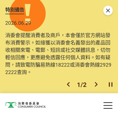
特別通告
關閉
2026.06.29
消委會提醒消費者及商戶，本會僅於官方網站發
布消費警示。如接獲以消委會名義發出的產品回
收相關來電、電郵、短訊或社交媒體訊息，切勿
輕信回應，更應避免透露任何個人資料。如有疑
問，請致電防騙易熱線18222或消委會熱線2929
2222查詢。
1
/
2
上一個
下一個
開
Skip to main content
目
消費者委員會