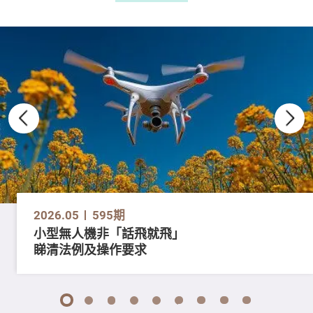
2026.05
595期
小型無人機非「話飛就飛」
睇清法例及操作要求
1
2
3
4
5
6
7
8
9