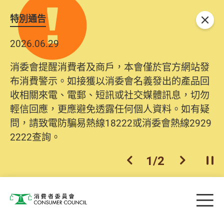
特別通告
關閉
2026.06.29
消委會提醒消費者及商戶，本會僅於官方網站發
布消費警示。如接獲以消委會名義發出的產品回
收相關來電、電郵、短訊或社交媒體訊息，切勿
輕信回應，更應避免透露任何個人資料。如有疑
問，請致電防騙易熱線18222或消委會熱線2929
2222查詢。
1
/
2
上一個
下一個
開
Skip to main content
目
消費者委員會