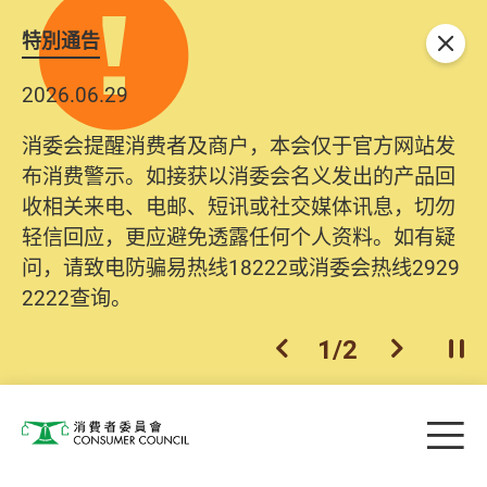
特別通告
关闭
2026.06.29
消委会提醒消费者及商户，本会仅于官方网站发
布消费警示。如接获以消委会名义发出的产品回
收相关来电、电邮、短讯或社交媒体讯息，切勿
轻信回应，更应避免透露任何个人资料。如有疑
问，请致电防骗易热线18222或消委会热线2929
2222查询。
1
/
2
上一个
下一个
开
Skip to main content
目
消费者委员会