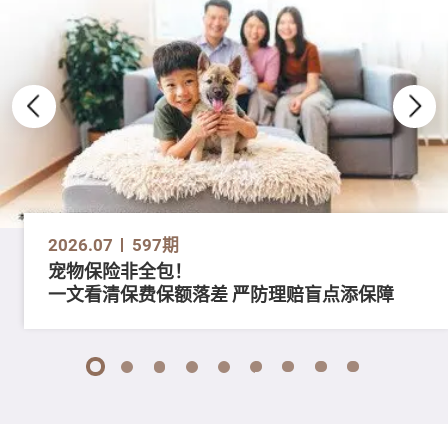
2026.07
597期
宠物保险非全包！
一文看清保费保额落差 严防理赔盲点添保障
1
2
3
4
5
6
7
8
9