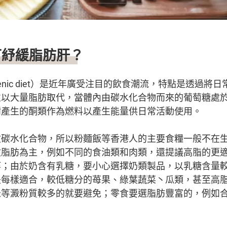
可紓緩脂肪肝？
genic diet）是近年廣受注目的飲食潮流，特點是透過將
並以大量脂肪取代，當體內由碳水化合物而來的葡萄糖處
謝產生的酮類作為燃料以產生能量供日常活動使用。
收碳水化合物，所以粉麵飯等香港人的主要食糧一般不在
收脂肪為主，例如不同的食油類和肉類，還提議高脂的更
等；由於奶含有乳糖，要小心選擇奶類製品，以乳糖含量
是每樣適合，較低糖分的苺果、綠葉蔬菜丶瓜類，甚至高
等澱粉質較多的就要避免；零食要選脂肪豐富的，例如合