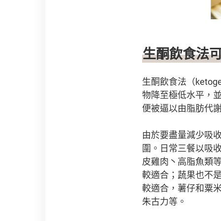
生酮飲食法
生酮飲食法（keto
物降至極低水平，
便被逼以由脂肪代
由於要盡量減少吸
圍。日常三餐以吸
皮雞肉丶高脂魚類
較適合；蔬果也不
較適合，薯仔和粟米
朱古力等。