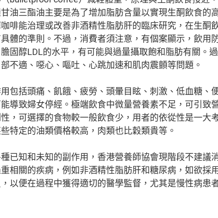
鏈甘油三酯油主要是為了增加脂肪含量以實現生酮飲食的
彈咖啡能治理或改善非酒精性脂肪肝的臨床研究，在生酮
有具體的準則。不過，消費者須注意，有個案顯示，飲用
膽固醇LDL的水平，有可能與過量攝取飽和脂肪有關。
胃部不適、噁心、嘔吐、心跳加速和肌肉震顫等問題。
作用包括頭痛、飢餓、疲勞、頭暈目眩、刺激、低血糖、
可能導致婦女停經。極端飲食中微量營養素不足，可引致
制性，可選擇的食物較一般飲食少，用者的依從性是一大
某些特定的油類價格較高，肉類也比穀類貴等。
各種已知和未知的副作用，香港營養師協會現階段不建議
過重相關的疾病，例如非酒精性脂肪肝和糖尿病，如欲採
員，以便在過程中獲得適切的醫學監督，尤其是慢性病患