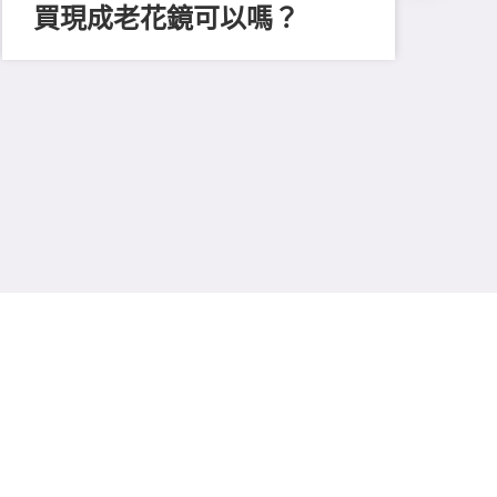
買現成老花鏡可以嗎？
202
「
顔
清