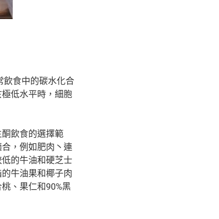
日常飲食中的碳水化合
於極低水平時，細胞
生酮飲食的選擇範
適合，例如肥肉丶連
較低的牛油和硬芝士
脂的牛油果和椰子肉
桃、果仁和90%黑