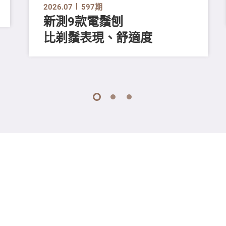
2026.07
597期
新測9款電鬚刨
比剃鬚表現、舒適度
1
2
3