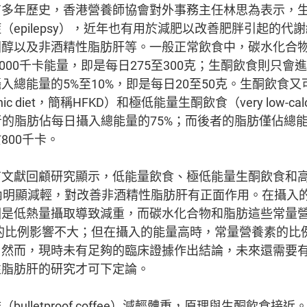
有多年歷史，香港營養師協會對外事務主任林思為表示，
（epilepsy），近年也有用於減肥以改善肥胖引起的代
醇以及非酒精性脂肪肝等。一般正常飲食中，碳水化合物佔
000千卡能量，即是每日275至300克；生酮飲食則只會
入總能量的5%至10%，即是每日20至50克。生酮飲食
genic diet，簡稱HFKD）和極低能量生酮飲食（very low-calorie
者的脂肪佔每日攝入總能量的75%；而後者的脂肪僅佔總能量
800千卡。
有文獻回顧研究顯示，低能量飲食、極低能量生酮飲食和
內明顯減輕，對改善非酒精性脂肪肝有正面作用。在攝入
因是低熱量攝取導致減重，而碳水化合物和脂肪這些常量
ient）的比例影響不大；但在攝入的能量高時，常量營養素的
。然而，現時未有足夠的臨床證據作出結論，未來還需要
性脂肪肝的研究才可下定論。
ulletproof coffee）減輕體重，原理與生酮飲食