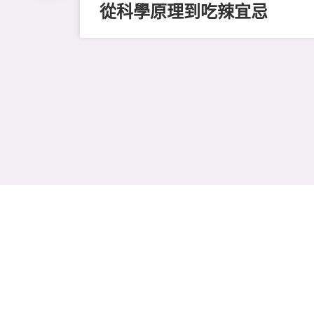
從科學原理到吃辣宜忌
評