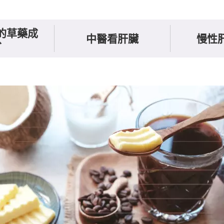
的草藥成
中醫看肝臟
慢性肝
分