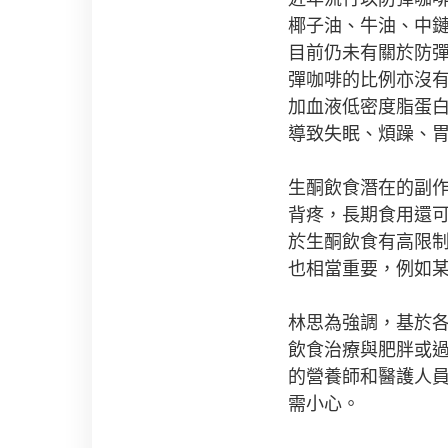
椰子油、牛油、中
目前仍未有關於防
彈咖啡的比例亦沒
加血液低密度脂蛋白
導致失眠、煩躁、
生酮飲食潛在的副
背疼，長期食用還
於生酮飲食有高限
也相當重要，例如
林思為強調，基於
飲食治療與肥胖或
的營養師和醫護人
需小心。