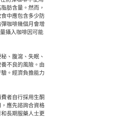
高脂肪含量。然而，
飲食中應包含多少防
防彈咖啡幾個月會增
過量攝入咖啡因可能
便秘、腹瀉、失眠、
營養不良的風險。由
考驗。經濟負擔能力
消費者自行採用生酮
用，應先諮詢合資格
者和長期服藥人士更