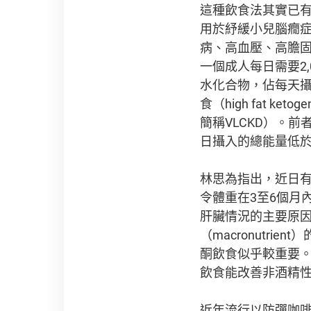
這種飲食法其實已
用於紓緩小兒腦癇症
病、高血壓、高膽固
一個成人每日需要2,
水化合物，佔每天攝
食（high fat keto
簡稱VLCKD）。前
日攝入的總能量低於
林思為指出，近日
令體重在3至6個月
肝臟情況的主要原
（macronutr
酮飲食似乎較重要
飲食能改善非酒精
近年流行以防彈咖啡（b