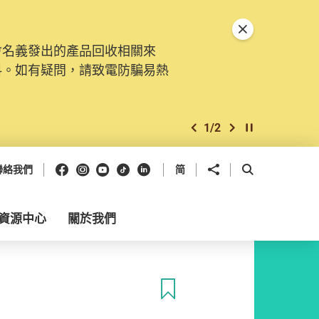
關閉特別通告
會名義發出的產品回收相關來
料。如有疑問，請致電防騙易熱
1
/
2
上一個
下一個
開始/暫停幻燈
Facebook
Instagram
Youtube
抖音
領英
分享到
開啟搜尋框
聯絡我們
简
資源中心
關於我們
收藏