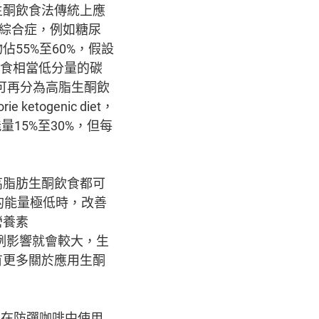
生酮飲食法傳統上應
謝綜合症，例如糖尿
55%至60%，假設
進食相當低分量的碳
又可再分為高脂生酮飲
 ketogenic diet，
15%至30%，但每
高脂肪生酮飲食都可
的能量極低時，改善
營養素
比例影響就會較大，生
有更多關於應用生酮
接近。在防彈咖啡中使用