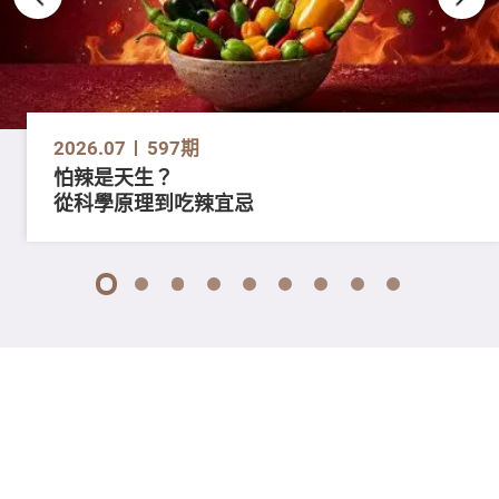
2026.07
597期
怕辣是天生？
從科學原理到吃辣宜忌
1
2
3
4
5
6
7
8
9