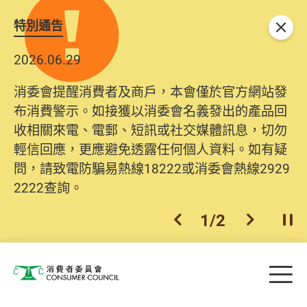
特別通告
關閉
2026.06.29
消委會提醒消費者及商戶，本會僅於官方網站發
布消費警示。如接獲以消委會名義發出的產品回
收相關來電、電郵、短訊或社交媒體訊息，切勿
輕信回應，更應避免透露任何個人資料。如有疑
問，請致電防騙易熱線18222或消委會熱線2929
2222查詢。
1
/
2
上一個
下一個
開
Skip to main content
目
消費者委員會