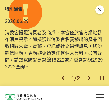
特別通告
關閉
2026.06.29
消委會提醒消費者及商戶，本會僅於官方網站發
布消費警示。如接獲以消委會名義發出的產品回
收相關來電、電郵、短訊或社交媒體訊息，切勿
輕信回應，更應避免透露任何個人資料。如有疑
問，請致電防騙易熱線18222或消委會熱線2929
2222查詢。
1
/
2
上一個
下一個
開
Skip to main content
目
消費者委員會