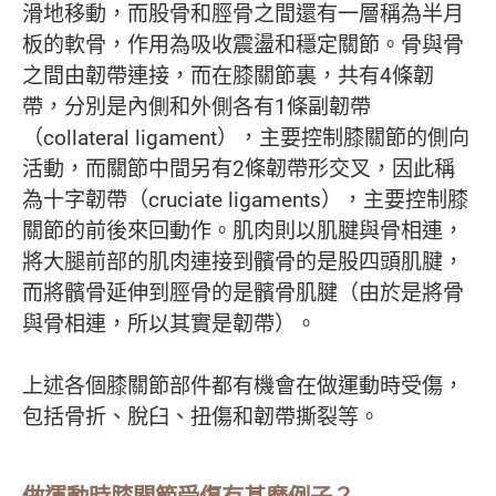
滑地移動，而股骨和脛骨之間還有一層稱為半月
板的軟骨，作用為吸收震盪和穩定關節。骨與骨
之間由韌帶連接，而在膝關節裏，共有4條韌
帶，分別是內側和外側各有1條副韌帶
（collateral ligament），主要控制膝關節的側向
活動，而關節中間另有2條韌帶形交叉，因此稱
為十字韌帶（cruciate ligaments），主要控制膝
關節的前後來回動作。肌肉則以肌腱與骨相連，
將大腿前部的肌肉連接到髕骨的是股四頭肌腱，
而將髕骨延伸到脛骨的是髕骨肌腱（由於是將骨
與骨相連，所以其實是韌帶）。
上述各個膝關節部件都有機會在做運動時受傷，
包括骨折、脫臼、扭傷和韌帶撕裂等。