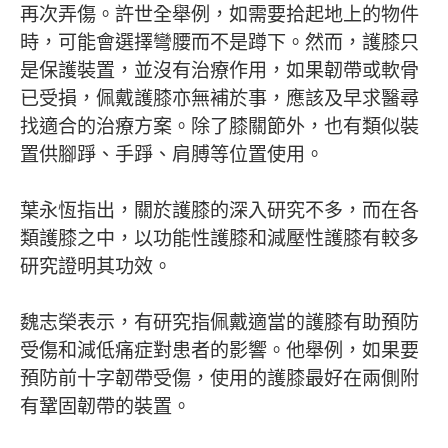
再次弄傷。許世全舉例，如需要拾起地上的物件
時，可能會選擇彎腰而不是蹲下。然而，護膝只
是保護裝置，並沒有治療作用，如果韌帶或軟骨
已受損，佩戴護膝亦無補於事，應該及早求醫尋
找適合的治療方案。除了膝關節外，也有類似裝
置供腳踭、手踭、肩膊等位置使用。
葉永恆指出，關於護膝的深入研究不多，而在各
類護膝之中，以功能性護膝和減壓性護膝有較多
研究證明其功效。
魏志榮表示，有研究指佩戴適當的護膝有助預防
受傷和減低痛症對患者的影響。他舉例，如果要
預防前十字韌帶受傷，使用的護膝最好在兩側附
有鞏固韌帶的裝置。