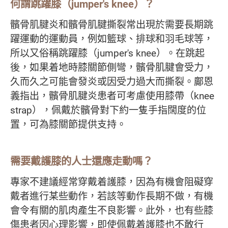
何謂跳躍膝（jumper's knee）？
髕骨肌腱炎和髕骨肌腱撕裂常出現於需要長期跳
躍運動的運動員，例如籃球、排球和羽毛球等，
所以又俗稱跳躍膝（jumper's knee）。在跳起
後，如果着地時膝關節側彎，髕骨肌腱會受力，
久而久之可能會發炎或因受力過大而撕裂。鄺恩
義指出，髕骨肌腱炎患者可考慮使用膝帶（knee
strap），佩戴於髕骨對下約一隻手指闊度的位
置，可為膝關節提供支持。
需要戴護膝的人士還應走動嗎？
專家不建議經常穿戴着護膝，因為有機會阻礙穿
戴者進行某些動作，若該等動作長期不做，有機
會令有關的肌肉產生不良影響。此外，也有些膝
傷患者因心理影響，即使佩戴着護膝也不敢行