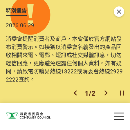
特別通告
關閉
2026.06.29
消委會提醒消費者及商戶，本會僅於官方網站發
布消費警示。如接獲以消委會名義發出的產品回
收相關來電、電郵、短訊或社交媒體訊息，切勿
輕信回應，更應避免透露任何個人資料。如有疑
問，請致電防騙易熱線18222或消委會熱線2929
2222查詢。
1
/
2
上一個
下一個
開
Skip to main content
目
消費者委員會