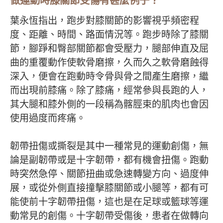
做運動時膝關節受傷有甚麼例子？
葉永恆指出，跑步對膝關節的影響視乎頻密程
度、距離、時間、路面情況等。跑步時除了膝關
節，腳踭和臀部關節都會受壓力，腿部伸直及屈
曲的重覆動作使軟骨磨擦，久而久之軟骨磨蝕得
深入，便會在跑動時令骨與骨之間產生磨擦，繼
而出現前膝痛。除了膝痛，經常參與長跑的人，
其大腿和膝外側的一段稱為髂脛束的肌肉也會因
使用過度而疼痛。
韌帶扭傷或撕裂是其中一種常見的運動創傷，無
論是副韌帶或是十字韌帶，都有機會扭傷。跑動
時突然急停、關節扭曲或急速轉變方向、過度伸
展，或從外側直接撞擊膝關節或小腿等，都有可
能使前十字韌帶扭傷，這也是在足球或籃球等運
動常見的創傷。十字韌帶受傷後，患者在做轉向