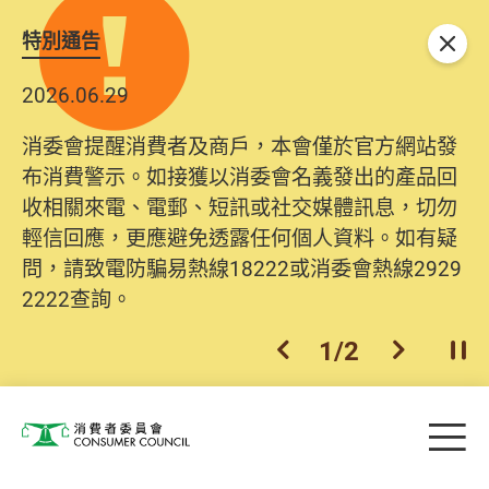
特別通告
關閉
2026.06.29
消委會提醒消費者及商戶，本會僅於官方網站發
布消費警示。如接獲以消委會名義發出的產品回
收相關來電、電郵、短訊或社交媒體訊息，切勿
輕信回應，更應避免透露任何個人資料。如有疑
問，請致電防騙易熱線18222或消委會熱線2929
2222查詢。
1
/
2
上一個
下一個
開
Skip to main content
目
消費者委員會