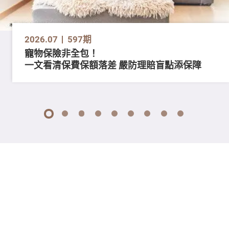
2026.07
597期
寵物保險非全包！
一文看清保費保額落差 嚴防理賠盲點添保障
1
2
3
4
5
6
7
8
9