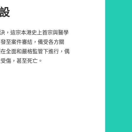
設
裁決，這宗本港史上首宗與醫學
事發至案件審結，備受各方關
須在全面和嚴格監管下進行，偶
重受傷，甚至死亡。