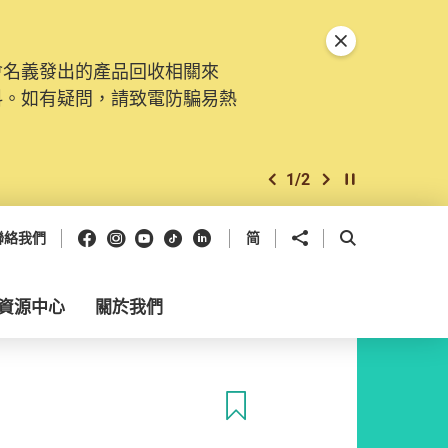
關閉特別通告
會名義發出的產品回收相關來
料。如有疑問，請致電防騙易熱
1
/
2
上一個
下一個
開始/暫停幻燈
Facebook
Instagram
Youtube
抖音
領英
分享到
開啟搜尋框
聯絡我們
简
資源中心
關於我們
收藏