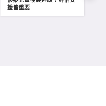
援皆重要
202
善
留
費