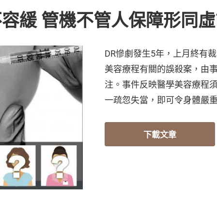
容緩 管機不管人保障形同虛
DR慘劇發生5年，上月終有
美容療程有關的誤殺案，由
注。事件反映醫學美容療程
一疏忽失當，即可令身體嚴
下載文章