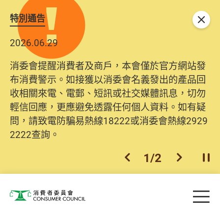
特別通告
關閉
2026.06.29
消委會提醒消費者及商戶，本會僅於官方網站發
布消費警示。如接獲以消委會名義發出的產品回
收相關來電、電郵、短訊或社交媒體訊息，切勿
輕信回應，更應避免透露任何個人資料。如有疑
問，請致電防騙易熱線18222或消委會熱線2929
2222查詢。
1
/
2
上一個
下一個
開
Skip to main content
目
消費者委員會