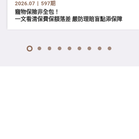
2026.07
597期
寵物保險非全包！
一文看清保費保額落差 嚴防理賠盲點添保障
1
2
3
4
5
6
7
8
9