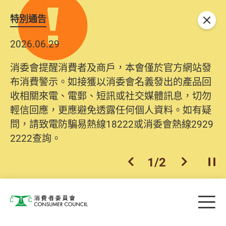
特別通告
關閉
2026.06.29
消委會提醒消費者及商戶，本會僅於官方網站發
布消費警示。如接獲以消委會名義發出的產品回
收相關來電、電郵、短訊或社交媒體訊息，切勿
輕信回應，更應避免透露任何個人資料。如有疑
問，請致電防騙易熱線18222或消委會熱線2929
2222查詢。
1
/
2
上一個
下一個
開
Skip to main content
目
消費者委員會