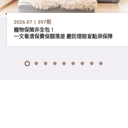
2026.07
597期
寵物保險非全包！
一文看清保費保額落差 嚴防理賠盲點添保障
1
2
3
4
5
6
7
8
9