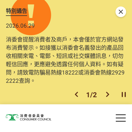
特別通告
關閉
2026.06.29
消委會提醒消費者及商戶，本會僅於官方網站發
布消費警示。如接獲以消委會名義發出的產品回
收相關來電、電郵、短訊或社交媒體訊息，切勿
輕信回應，更應避免透露任何個人資料。如有疑
問，請致電防騙易熱線18222或消委會熱線2929
2222查詢。
1
/
2
上一個
下一個
開
Skip to main content
目
消費者委員會