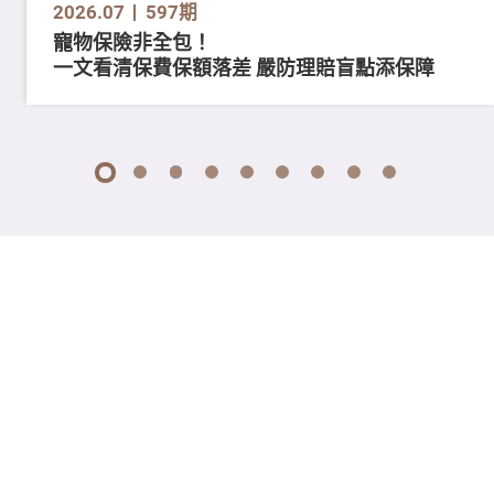
2026.07
597期
寵物保險非全包！
一文看清保費保額落差 嚴防理賠盲點添保障
1
2
3
4
5
6
7
8
9