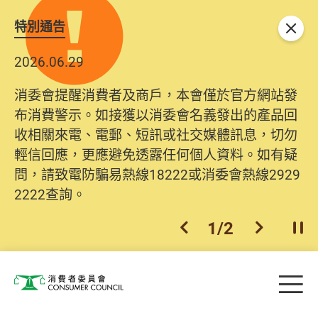
特別通告
關閉
2026.06.29
消委會提醒消費者及商戶，本會僅於官方網站發
布消費警示。如接獲以消委會名義發出的產品回
收相關來電、電郵、短訊或社交媒體訊息，切勿
輕信回應，更應避免透露任何個人資料。如有疑
問，請致電防騙易熱線18222或消委會熱線2929
2222查詢。
1
/
2
上一個
下一個
開
Skip to main content
目
消費者委員會