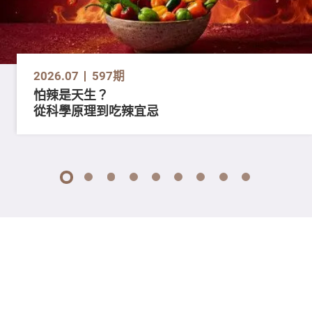
2026.07
597期
怕辣是天生？
從科學原理到吃辣宜忌
1
2
3
4
5
6
7
8
9