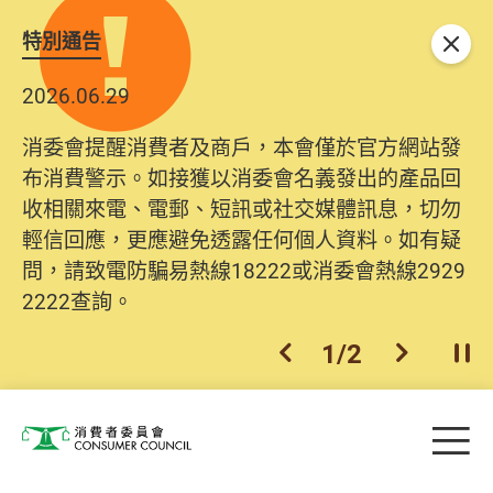
特別通告
關閉
2026.06.29
消委會提醒消費者及商戶，本會僅於官方網站發
布消費警示。如接獲以消委會名義發出的產品回
收相關來電、電郵、短訊或社交媒體訊息，切勿
輕信回應，更應避免透露任何個人資料。如有疑
問，請致電防騙易熱線18222或消委會熱線2929
2222查詢。
1
/
2
上一個
下一個
開
Skip to main content
目
消費者委員會