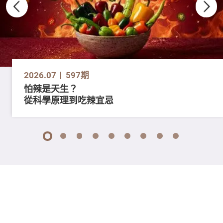
2026.07
597期
怕辣是天生？
從科學原理到吃辣宜忌
1
2
3
4
5
6
7
8
9