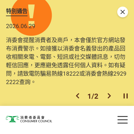
特別通告
關閉
2026.06.29
消委會提醒消費者及商戶，本會僅於官方網站發
布消費警示。如接獲以消委會名義發出的產品回
收相關來電、電郵、短訊或社交媒體訊息，切勿
輕信回應，更應避免透露任何個人資料。如有疑
問，請致電防騙易熱線18222或消委會熱線2929
2222查詢。
1
/
2
上一個
下一個
開
Skip to main content
目
消費者委員會