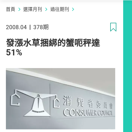
首頁
選擇月刊
過往期刊
收
2008.04
378期
發漲水草捆綁的蟹呃秤達
51%