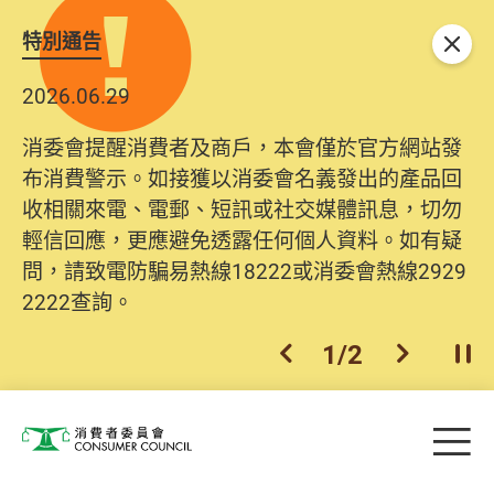
特別通告
關閉
2026.06.29
消委會提醒消費者及商戶，本會僅於官方網站發
布消費警示。如接獲以消委會名義發出的產品回
收相關來電、電郵、短訊或社交媒體訊息，切勿
輕信回應，更應避免透露任何個人資料。如有疑
問，請致電防騙易熱線18222或消委會熱線2929
2222查詢。
1
/
2
上一個
下一個
開
Skip to main content
目
消費者委員會