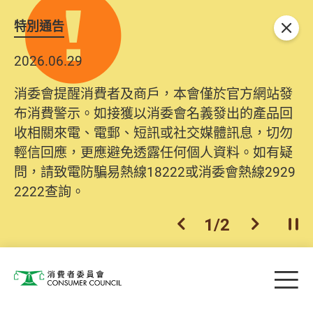
特別通告
關閉
2026.06.29
消委會提醒消費者及商戶，本會僅於官方網站發
布消費警示。如接獲以消委會名義發出的產品回
收相關來電、電郵、短訊或社交媒體訊息，切勿
輕信回應，更應避免透露任何個人資料。如有疑
問，請致電防騙易熱線18222或消委會熱線2929
2222查詢。
1
/
2
上一個
下一個
開
Skip to main content
目
消費者委員會