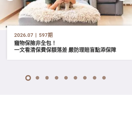
2026.07
597期
寵物保險非全包！
一文看清保費保額落差 嚴防理賠盲點添保障
1
2
3
4
5
6
7
8
9