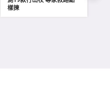
樣揀
202
起
不