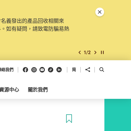
關閉特別通告
會名義發出的產品回收相關來
料。如有疑問，請致電防騙易熱
1
/
2
上一個
下一個
開始/暫停幻燈
Facebook
Instagram
Youtube
抖音
領英
分享到
開啟搜尋框
聯絡我們
简
資源中心
關於我們
收藏