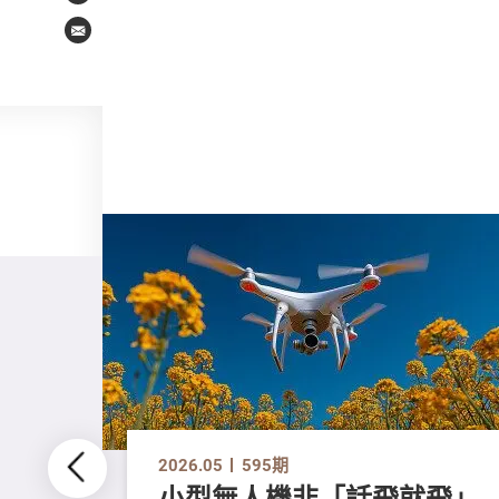
Email
2026.05
595期
小型無人機非「話飛就飛」