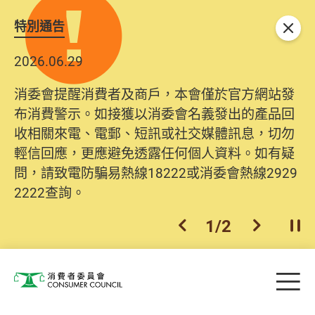
特別通告
關閉
2026.06.29
消委會提醒消費者及商戶，本會僅於官方網站發
布消費警示。如接獲以消委會名義發出的產品回
收相關來電、電郵、短訊或社交媒體訊息，切勿
輕信回應，更應避免透露任何個人資料。如有疑
問，請致電防騙易熱線18222或消委會熱線2929
2222查詢。
1
/
2
上一個
下一個
開
Skip to main content
目
消費者委員會