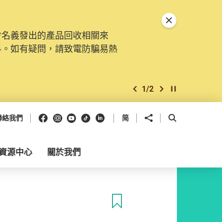
關閉特別通告
會名義發出的產品回收相關來
料。如有疑問，請致電防騙易熱
1
/
2
上一個
下一個
開始/暫停幻燈
Facebook
Instagram
Youtube
抖音
領英
分享到
開啟搜尋框
聯絡我們
简
資源中心
關於我們
收藏