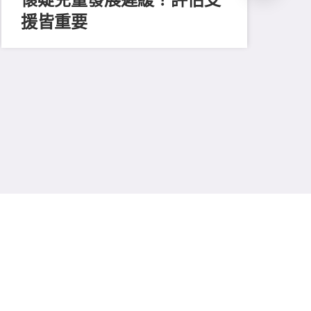
援皆重要
202
善
留
費