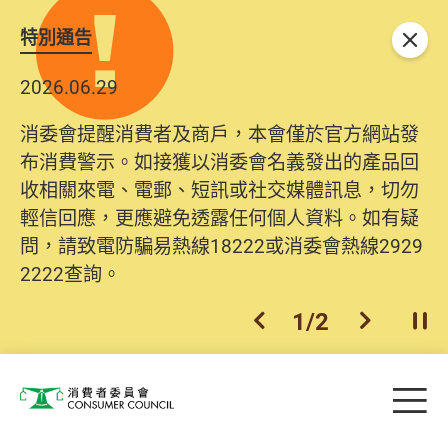
特別通告
關閉
2026.06.29
消委會提醒消費者及商戶，本會僅於官方網站發
布消費警示。如接獲以消委會名義發出的產品回
收相關來電、電郵、短訊或社交媒體訊息，切勿
輕信回應，更應避免透露任何個人資料。如有疑
問，請致電防騙易熱線18222或消委會熱線2929
2222查詢。
1
/
2
上一個
下一個
開
Skip to main content
目
消費者委員會