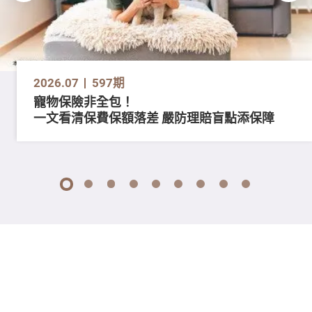
2026.07
597期
寵物保險非全包！
一文看清保費保額落差 嚴防理賠盲點添保障
1
2
3
4
5
6
7
8
9