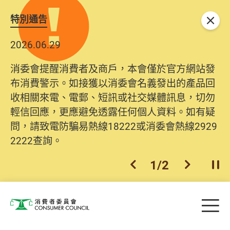
特別通告
關閉
2026.06.29
消委會提醒消費者及商戶，本會僅於官方網站發
布消費警示。如接獲以消委會名義發出的產品回
收相關來電、電郵、短訊或社交媒體訊息，切勿
輕信回應，更應避免透露任何個人資料。如有疑
問，請致電防騙易熱線18222或消委會熱線2929
2222查詢。
1
/
2
上一個
下一個
開
Skip to main content
目
消費者委員會