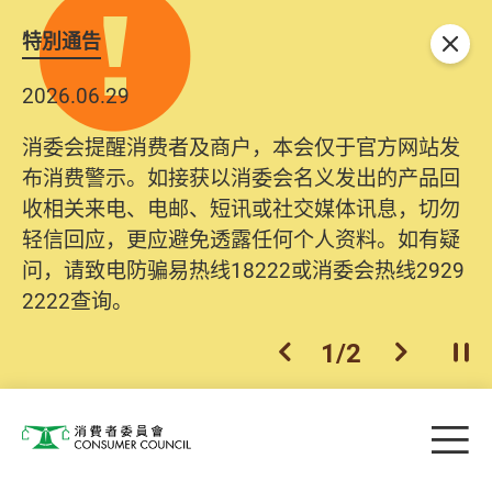
特別通告
关闭
2026.06.29
消委会提醒消费者及商户，本会仅于官方网站发
布消费警示。如接获以消委会名义发出的产品回
收相关来电、电邮、短讯或社交媒体讯息，切勿
轻信回应，更应避免透露任何个人资料。如有疑
问，请致电防骗易热线18222或消委会热线2929
2222查询。
1
/
2
上一个
下一个
开
Skip to main content
目
消费者委员会