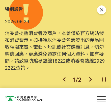
特別通告
關閉
2026.06.29
消委會提醒消費者及商戶，本會僅於官方網站發
布消費警示。如接獲以消委會名義發出的產品回
收相關來電、電郵、短訊或社交媒體訊息，切勿
輕信回應，更應避免透露任何個人資料。如有疑
問，請致電防騙易熱線18222或消委會熱線2929
2222查詢。
1
/
2
上一個
下一個
開
Skip to main content
目
消費者委員會