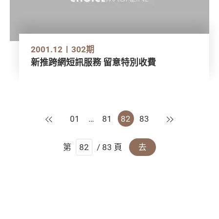
2001.12
302期
新推跨網短訊服務 留意特別收費
上一頁
下一頁
01
…
81
82
83
第
/ 83 頁
去