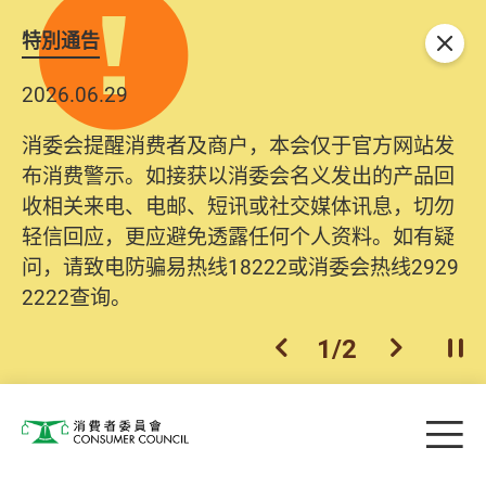
特別通告
关闭
2026.06.29
消委会提醒消费者及商户，本会仅于官方网站发
布消费警示。如接获以消委会名义发出的产品回
收相关来电、电邮、短讯或社交媒体讯息，切勿
轻信回应，更应避免透露任何个人资料。如有疑
问，请致电防骗易热线18222或消委会热线2929
2222查询。
1
/
2
上一个
下一个
开
Skip to main content
目
消费者委员会