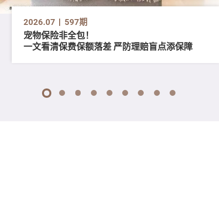
2026.07
597期
宠物保险非全包！
一文看清保费保额落差 严防理赔盲点添保障
1
2
3
4
5
6
7
8
9